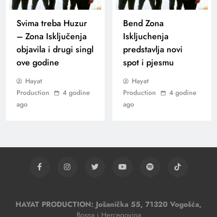
Svima treba Huzur
Bend Zona
– Zona Isključenja
Iskljuchenja
objavila i drugi singl
predstavlja novi
ove godine
spot i pjesmu
Hayat
Hayat
Production
4 godine
Production
4 godine
ago
ago
HAYAT PRODUCTION: Jošanička 55, 71320 Vogošća,
Bosna i Hercegovina