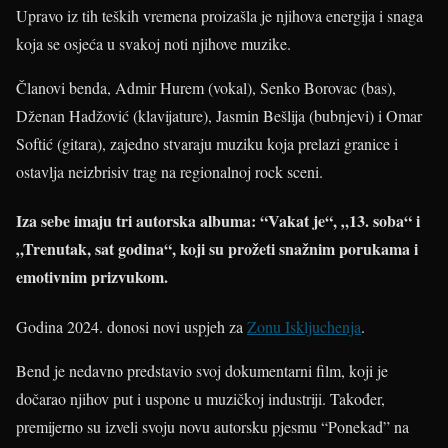
Upravo iz tih teških vremena proizašla je njihova energija i snaga
koja se osjeća u svakoj noti njihove muzike.
Članovi benda, Admir Hurem (vokal), Senko Borovac (bas),
Dženan Hadžović (klavijature), Jasmin Bešlija (bubnjevi) i Omar
Softić (gitara), zajedno stvaraju muziku koja prelazi granice i
ostavlja neizbrisiv trag na regionalnoj rock sceni.
Iza sebe imaju tri autorska albuma: “Vakat je“, „13. soba“ i
„Trenutak, sat godina“, koji su prožeti snažnim porukama i
emotivnim prizvukom.
Godina 2024. donosi novi uspjeh za
Zonu Iskljuchenja
.
Bend je nedavno predstavio svoj dokumentarni film, koji je
dočarao njihov put i uspone u muzičkoj industriji. Također,
premijerno su izveli svoju novu autorsku pjesmu “Ponekad” na