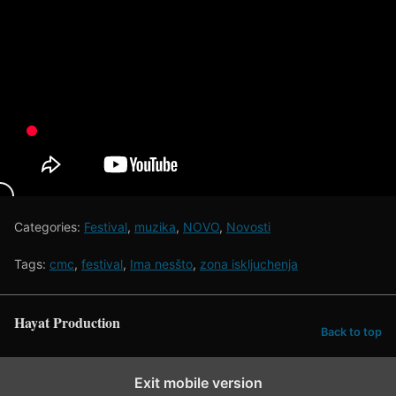
Categories:
Festival
,
muzika
,
NOVO
,
Novosti
Tags:
cmc
,
festival
,
Ima nesšto
,
zona iskljuchenja
Hayat Production
Back to top
Exit mobile version