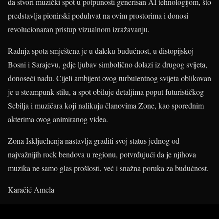
da stvori muzički spot u potpunosti generisan AI tehnologijom, što
predstavlja pionirski poduhvat na ovim prostorima i donosi
revolucionaran pristup vizualnom izražavanju.
Radnja spota smještena je u daleku budućnost, u distopijskoj
Bosni i Sarajevu, gdje ljubav simbolično dolazi iz drugog svijeta,
donoseći nadu. Cijeli ambijent ovog turbulentnog svijeta oblikovan
je u steampunk stilu, a spot obiluje detaljima poput futurističkog
Sebilja i muzičara koji nalikuju članovima Zone, kao sporednim
akterima ovog animiranog videa.
Zona Iskljuchenja nastavlja graditi svoj status jednog od
najvažnijih rock bendova u regionu, potvrđujući da je njihova
muzika ne samo glas prošlosti, već i snažna poruka za budućnost.
Karačić Amela