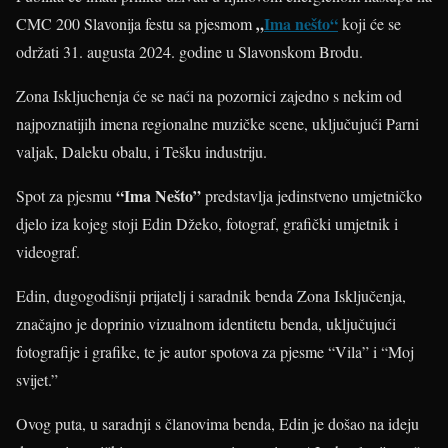
„
Ima nešto“
CMC 200 Slavonija festu sa pjesmom
koji će se
održati 31. augusta 2024. godine u Slavonskom Brodu.
Zona Iskljuchenja će se naći na pozornici zajedno s nekim od
najpoznatijih imena regionalne muzičke scene, uključujući Parni
valjak, Daleku obalu, i Tešku industriju.
“Ima Nešto”
Spot za pjesmu
predstavlja jedinstveno umjetničko
djelo iza kojeg stoji Edin Džeko, fotograf, grafički umjetnik i
videograf.
Edin, dugogodišnji prijatelj i saradnik benda Zona Isključenja,
značajno je doprinio vizualnom identitetu benda, uključujući
fotografije i grafike, te je autor spotova za pjesme “Vila” i “Moj
svijet.”
Ovog puta, u saradnji s članovima benda, Edin je došao na ideju