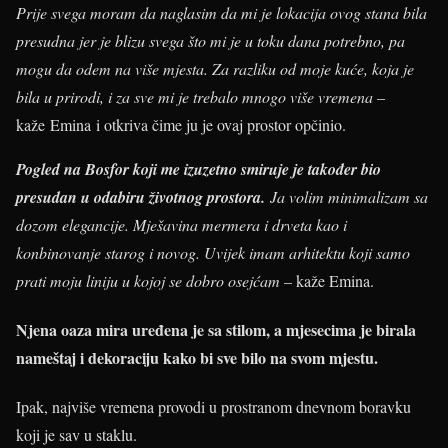
Prije svega moram da naglasim da mi je lokacija ovog stana bila
presudna jer je blizu svega što mi je u toku dana potrebno, pa
mogu da odem na više mjesta. Za razliku od moje kuće, koja je
bila u prirodi, i za sve mi je trebalo mnogo više vremena
–
kaže Emina i otkriva čime ju je ovaj prostor opčinio.
Pogled na Bosfor koji me izuzetno smiruje je također bio
presudan u odabiru životnog prostora.
Ja volim minimalizam sa
dozom elegancije. Mješavina mermera i drveta kao i
konbinovanje starog i novog. Uvijek imam arhitektu koji samo
prati moju liniju u kojoj se dobro osejćam
– kaže Emina.
Njena oaza mira uređena je sa stilom, a mjesecima je birala
nameštaj i dekoraciju kako bi sve bilo na svom mjestu.
Ipak, najviše vremena provodi u prostranom dnevnom boravku
koji je sav u staklu.