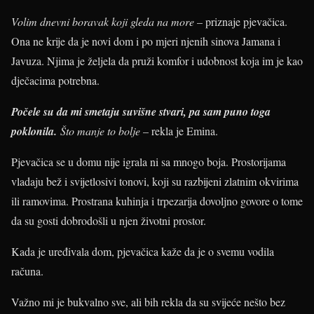
Volim dnevni boravak koji gleda na more
– priznaje pjevačica.
Ona ne krije da je novi dom i po mjeri njenih sinova Jamana i
Javuza. Njima je željela da pruži komfor i udobnost koja im je kao
dječacima potrebna.
Počele su da mi smetaju suvišne stvari, pa sam puno toga
poklonila.
Što manje to bolje
– rekla je Emina.
Pjevačica se u domu nije igrala ni sa mnogo boja. Prostorijama
vladaju bež i svijetlosivi tonovi, koji su razbijeni zlatnim okvirima
ili ramovima. Prostrana kuhinja i trpezarija dovoljno govore o tome
da su gosti dobrodošli u njen životni prostor.
Kada je uređivala dom, pjevačica kaže da je o svemu vodila
računa.
Važno mi je bukvalno sve, ali bih rekla da su svijeće nešto bez