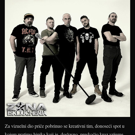
Za vizuelni dio priče pobrinuo se kreativni tim, donoseći spot u
kojem pratimo hipika koji je, doslovno, preskočio kroz vrijeme –