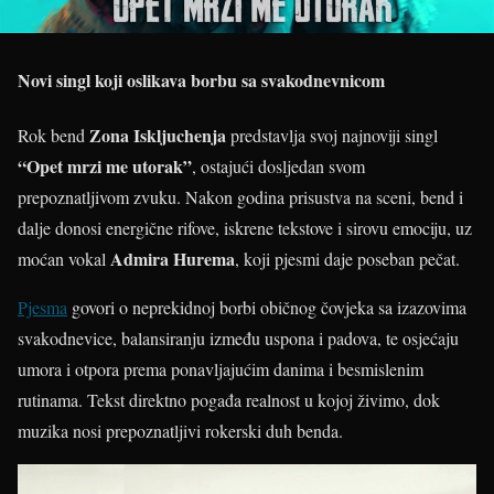
Novi singl koji oslikava borbu sa svakodnevnicom
Zona Iskljuchenja
Rok bend
predstavlja svoj najnoviji singl
“Opet mrzi me utorak”
, ostajući dosljedan svom
prepoznatljivom zvuku. Nakon godina prisustva na sceni, bend i
dalje donosi energične rifove, iskrene tekstove i sirovu emociju, uz
Admira Hurema
moćan vokal
, koji pjesmi daje poseban pečat.
Pjesma
govori o neprekidnoj borbi običnog čovjeka sa izazovima
svakodnevice, balansiranju između uspona i padova, te osjećaju
umora i otpora prema ponavljajućim danima i besmislenim
rutinama. Tekst direktno pogađa realnost u kojoj živimo, dok
muzika nosi prepoznatljivi rokerski duh benda.