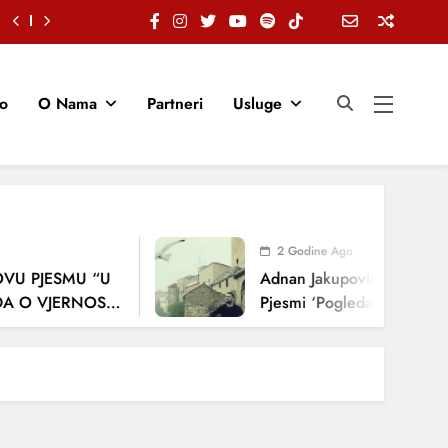
io
O Nama
Partneri
Usluge
2 Godine Ago
 PJESMU “U
Adnan Jakupović Donosi Snaž
 VJERNOSTI,
Pjesmi ‘Pogledaj Me’
JA