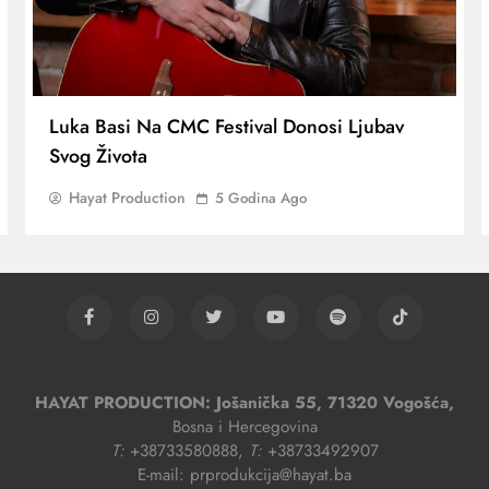
Luka Basi Na CMC Festival Donosi Ljubav
Svog Života
Hayat Production
5 Godina Ago
HAYAT PRODUCTION: Jošanička 55, 71320 Vogošća,
Bosna i Hercegovina
T:
+38733580888,
T:
+38733492907
E-mail: prprodukcija@hayat.ba