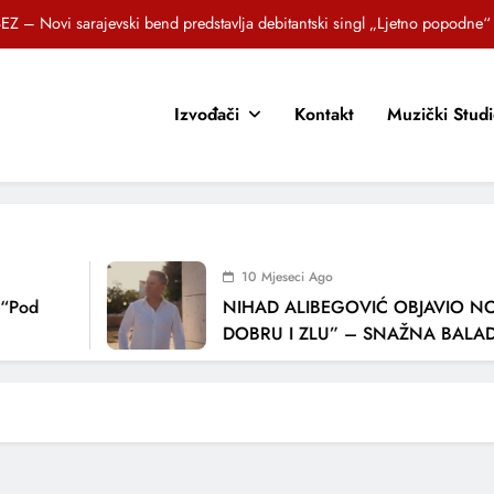
EZ – Novi sarajevski bend predstavlja debitantski singl „Ljetno popodne“
Brat i sestra, Biljana i Tedi Zeroski, predstavljaju novu pjesmu „Sreća je“
Izvođači
Kontakt
Muzički Stud
OR SUNCOKRETI KROZ PJESMU POZVALI MALIŠANE NA DOBRE NAVIKE
zlagić Fazla predstavlja pjesmu “Lejla” iz mjuzikla Travnik je voljeti lako
EZ – Novi sarajevski bend predstavlja debitantski singl „Ljetno popodne“
Brat i sestra, Biljana i Tedi Zeroski, predstavljaju novu pjesmu „Sreća je“
10 Mjeseci Ago
OR SUNCOKRETI KROZ PJESMU POZVALI MALIŠANE NA DOBRE NAVIKE
od
NIHAD ALIBEGOVIĆ OBJAVIO NOVU
DOBRU I ZLU” – SNAŽNA BALADA O
LJUBAVI I VREMENU KOJE NAS MIJEN