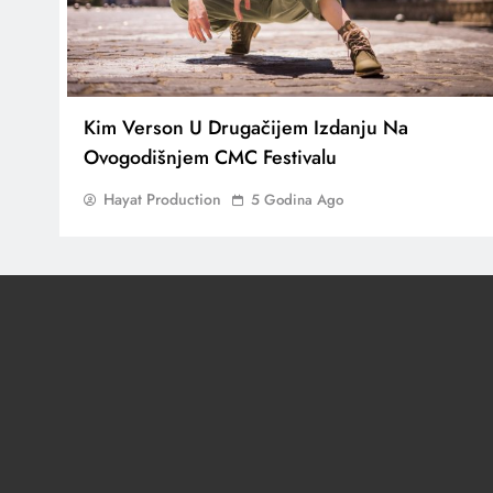
Kim Verson U Drugačijem Izdanju Na
Ovogodišnjem CMC Festivalu
Hayat Production
5 Godina Ago