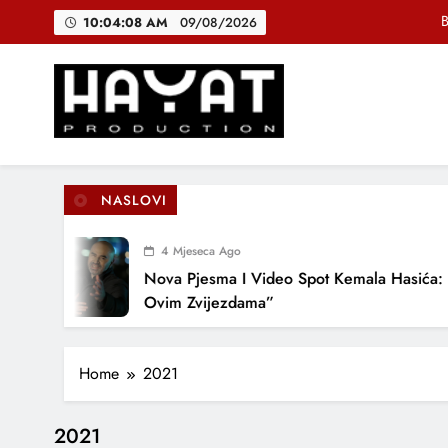
Skip
B
10:04:09 AM
09/08/2026
to
content
DJEČIJI H
Muhamed Fa
Hayat Production
Promocija domaće muzike
B
NASLOVI
4 Mjeseca Ago
DJEČIJI H
Nova Pjesma I Video Spot Kemala Hasića: “P
Ovim Zvijezdama”
Home
2021
2021