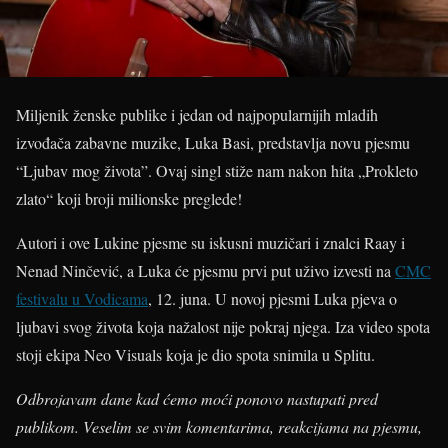
Miljenik ženske publike i jedan od najpopularnijih mladih
izvođača zabavne muzike, Luka Basi, predstavlja novu pjesmu
“Ljubav mog života”. Ovaj singl stiže nam nakon hita „Prokleto
zlato“ koji broji milionske preglede!
Autori i ove Lukine pjesme su iskusni muzičari i znalci Raay i
Nenad Ninčević, a Luka će pjesmu prvi put uživo izvesti na
CMC
festivalu u Vodicama
, 12. juna. U novoj pjesmi Luka pjeva o
ljubavi svog života koja nažalost nije pokraj njega. Iza video spota
stoji ekipa Neo Visuals koja je dio spota snimila u Splitu.
Odbrojavam dane kad ćemo moći ponovo nastupati pred
publikom. Veselim se svim komentarima, reakcijama na pjesmu,