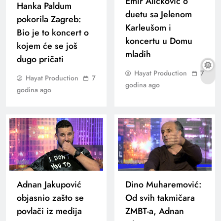
Emir Aličković o
Hanka Paldum
duetu sa Jelenom
pokorila Zagreb:
Karleušom i
Bio je to koncert o
koncertu u Domu
kojem će se još
mladih
dugo pričati
Hayat Production
7
Hayat Production
7
godina ago
godina ago
Adnan Jakupović
Dino Muharemović:
objasnio zašto se
Od svih takmičara
povlači iz medija
ZMBT-a, Adnan