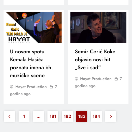
U novom spotu
Semir Cerić Koke
Kemala Hasića
objavio novi hit
poznata imena bh.
„Sve i sad“
muzičke scene
Hayat Production
7
godina ago
Hayat Production
7
godina ago
1
…
181
182
183
184