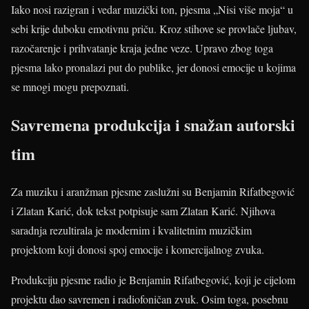
Iako nosi razigran i vedar muzički ton, pjesma „Nisi više moja“ u
sebi krije duboku emotivnu priču. Kroz stihove se provlače ljubav,
razočarenje i prihvatanje kraja jedne veze. Upravo zbog toga
pjesma lako pronalazi put do publike, jer donosi emocije u kojima
se mnogi mogu prepoznati.
Savremena produkcija i snažan autorski
tim
Za muziku i aranžman pjesme zaslužni su Benjamin Rifatbegović
i Zlatan Karić, dok tekst potpisuje sam Zlatan Karić. Njihova
saradnja rezultirala je modernim i kvalitetnim muzičkim
projektom koji donosi spoj emocije i komercijalnog zvuka.
Produkciju pjesme radio je Benjamin Rifatbegović, koji je cijelom
projektu dao savremen i radiofoničan zvuk. Osim toga, posebnu