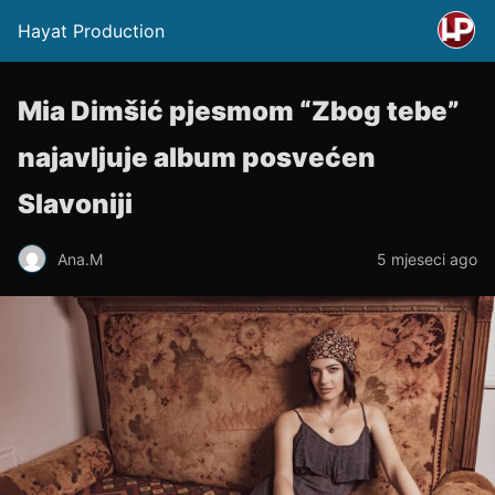
Hayat Production
Mia Dimšić pjesmom “Zbog tebe”
najavljuje album posvećen
Slavoniji
Ana.M
5 mjeseci ago