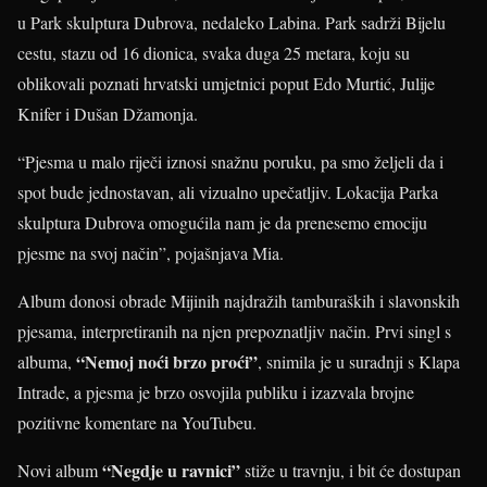
u Park skulptura Dubrova, nedaleko Labina. Park sadrži Bijelu
cestu, stazu od 16 dionica, svaka duga 25 metara, koju su
oblikovali poznati hrvatski umjetnici poput Edo Murtić, Julije
Knifer i Dušan Džamonja.
“Pjesma u malo riječi iznosi snažnu poruku, pa smo željeli da i
spot bude jednostavan, ali vizualno upečatljiv. Lokacija Parka
skulptura Dubrova omogućila nam je da prenesemo emociju
pjesme na svoj način”, pojašnjava Mia.
Album donosi obrade Mijinih najdražih tamburaških i slavonskih
pjesama, interpretiranih na njen prepoznatljiv način. Prvi singl s
“Nemoj noći brzo proći”
albuma,
, snimila je u suradnji s Klapa
Intrade, a pjesma je brzo osvojila publiku i izazvala brojne
pozitivne komentare na YouTubeu.
“Negdje u ravnici”
Novi album
stiže u travnju, i bit će dostupan