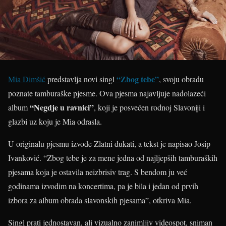
“Zbog tebe”
Mia Dimšić
predstavlja novi singl
, svoju obradu
poznate tamburaške pjesme. Ova pjesma najavljuje nadolazeći
“Negdje u ravnici”
album
, koji je posvećen rodnoj Slavoniji i
glazbi uz koju je Mia odrasla.
U originalu pjesmu izvode Zlatni dukati, a tekst je napisao Josip
Ivanković. “Zbog tebe je za mene jedna od najljepših tamburaških
pjesama koja je ostavila neizbrisiv trag. S bendom ju već
godinama izvodim na koncertima, pa je bila i jedan od prvih
izbora za album obrada slavonskih pjesama”, otkriva Mia.
Singl prati jednostavan, ali vizualno zanimljiv videospot, sniman