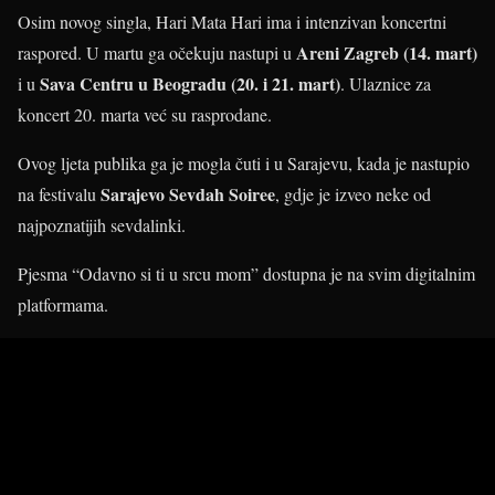
Osim novog singla, Hari Mata Hari ima i intenzivan koncertni
Areni Zagreb (14. mart)
raspored. U martu ga očekuju nastupi u
Sava Centru u Beogradu (20. i 21. mart)
i u
. Ulaznice za
koncert 20. marta već su rasprodane.
Ovog ljeta publika ga je mogla čuti i u Sarajevu, kada je nastupio
Sarajevo Sevdah Soiree
na festivalu
, gdje je izveo neke od
najpoznatijih sevdalinki.
Pjesma “Odavno si ti u srcu mom” dostupna je na svim digitalnim
platformama.