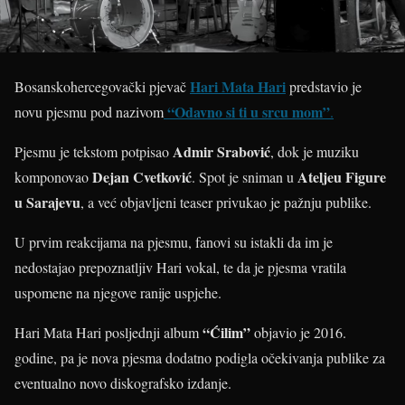
Hari Mata Hari
Bosanskohercegovački pjevač
predstavio je
“Odavno si ti u srcu mom”
novu pjesmu pod nazivom
.
Admir Srabović
Pjesmu je tekstom potpisao
, dok je muziku
Dejan Cvetković
Ateljeu Figure
komponovao
. Spot je sniman u
u Sarajevu
, a već objavljeni teaser privukao je pažnju publike.
U prvim reakcijama na pjesmu, fanovi su istakli da im je
nedostajao prepoznatljiv Hari vokal, te da je pjesma vratila
uspomene na njegove ranije uspjehe.
“Ćilim”
Hari Mata Hari posljednji album
objavio je 2016.
godine, pa je nova pjesma dodatno podigla očekivanja publike za
eventualno novo diskografsko izdanje.