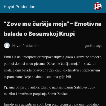
Hayat Production
“Zove me čaršija moja“ – Emotivna
balada o Bosanskoj Krupi
Hayat Production
1 godina ago
Emir Hasić, interpretator prepoznatljivog glasa i izražajne emocije,
publici donosi novu pjesmu “Zove me čaršija moja” – snažnu i
nostalgičnu baladu posvećenu zavičaju, djetinjstvu i neizbrisivim
uspomenama koje nosimo u srcu ma gdje bili.
Pjesmu potpisuju autori: tekst je napisao Esmir Salihović, dok
muziku i aranžman potpisuje Samir Zavlan.
Emotivan i autentičan spot, koji prati premijeru pjesme, dodatno