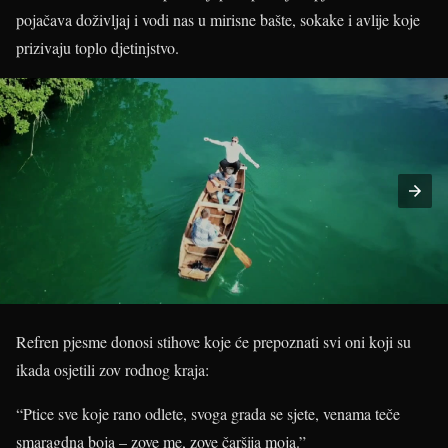
pojačava doživljaj i vodi nas u mirisne bašte, sokake i avlije koje
prizivaju toplo djetinjstvo.
Refren pjesme donosi stihove koje će prepoznati svi oni koji su
ikada osjetili zov rodnog kraja:
“Ptice sve koje rano odlete, svoga grada se sjete, venama teče
smaragdna boja – zove me, zove čaršija moja.”