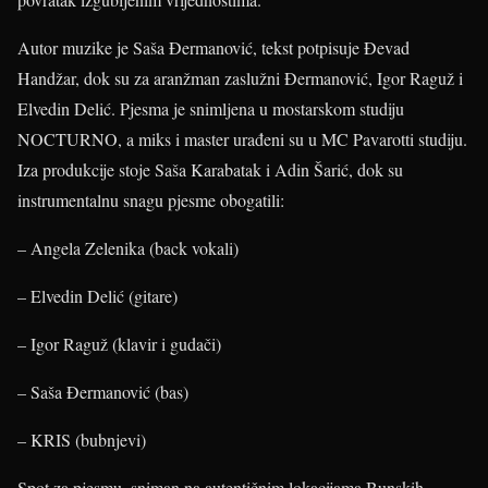
Autor muzike je Saša Đermanović, tekst potpisuje Đevad
Handžar, dok su za aranžman zaslužni Đermanović, Igor Raguž i
Elvedin Delić. Pjesma je snimljena u mostarskom studiju
NOCTURNO, a miks i master urađeni su u MC Pavarotti studiju.
Iza produkcije stoje Saša Karabatak i Adin Šarić, dok su
instrumentalnu snagu pjesme obogatili:
– Angela Zelenika (back vokali)
– Elvedin Delić (gitare)
– Igor Raguž (klavir i gudači)
– Saša Đermanović (bas)
– KRIS (bubnjevi)
Spot za pjesmu, sniman na autentičnim lokacijama Bunskih