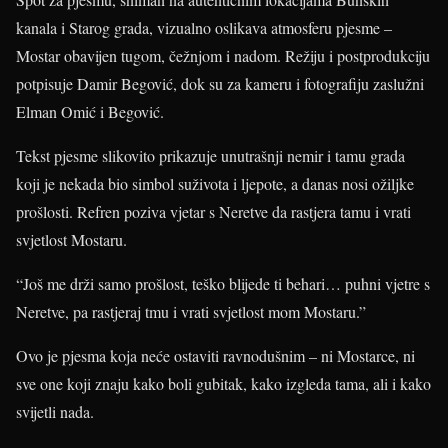
kanala i Starog grada, vizualno oslikava atmosferu pjesme –
Mostar obavijen tugom, čežnjom i nadom. Režiju i postprodukciju
potpisuje Damir Begović, dok su za kameru i fotografiju zaslužni
Elman Omić i Begović.
Tekst pjesme slikovito prikazuje unutrašnji nemir i tamu grada
koji je nekada bio simbol suživota i ljepote, a danas nosi ožiljke
prošlosti. Refren poziva vjetar s Neretve da rastjera tamu i vrati
svjetlost Mostaru.
“Još me drži samo prošlost, teško blijede ti behari… puhni vjetre s
Neretve, pa rastjeraj tmu i vrati svjetlost mom Mostaru.”
Ovo je pjesma koja neće ostaviti ravnodušnim – ni Mostarce, ni
sve one koji znaju kako boli gubitak, kako izgleda tama, ali i kako
svijetli nada.