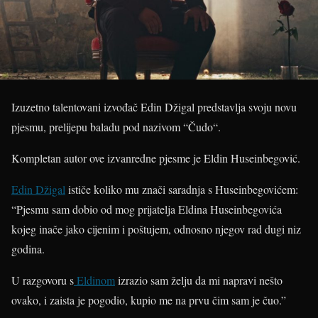
Izuzetno talentovani izvođač Edin Džigal predstavlja svoju novu
pjesmu, prelijepu baladu pod nazivom “Čudo“.
Kompletan autor ove izvanredne pjesme je Eldin Huseinbegović.
Edin Džigal
ističe koliko mu znači saradnja s Huseinbegovićem:
“Pjesmu sam dobio od mog prijatelja Eldina Huseinbegovića
kojeg inače jako cijenim i poštujem, odnosno njegov rad dugi niz
godina.
U razgovoru s
Eldinom
izrazio sam želju da mi napravi nešto
ovako, i zaista je pogodio, kupio me na prvu čim sam je čuo.”