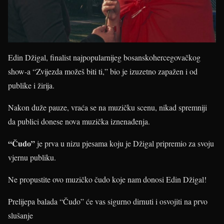
Edin Džigal, finalist najpopularnijeg bosanskohercegovačkog
show-a “Zvijezda možeš biti ti,” bio je izuzetno zapažen i od
publike i žirija.
Nakon duže pauze, vraća se na muzičku scenu, nikad spremniji
da publici donese nova muzička iznenađenja.
“Čudo”
je prva u nizu pjesama koju je Džigal pripremio za svoju
vjernu publiku.
Ne propustite ovo muzičko čudo koje nam donosi Edin Džigal!
Prelijepa balada “Čudo” će vas sigurno dirnuti i osvojiti na prvo
slušanje