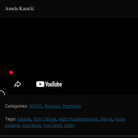
Amela Karačić
Categories:
NOVO
,
Novosti
,
Premijere
Tags:
balade
,
Edin Džigal
,
eldin huseinbegovic
,
hayat
,
nova
pjesma
,
novi singl
,
novi spot
,
zmbt