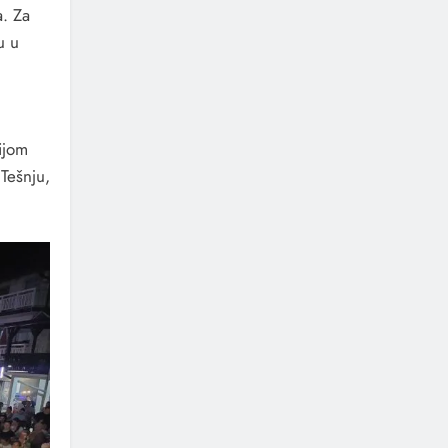
a. Za
u u
ijom
Tešnju,