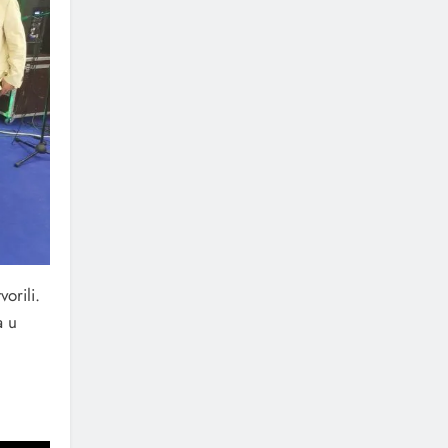
orili.
a u