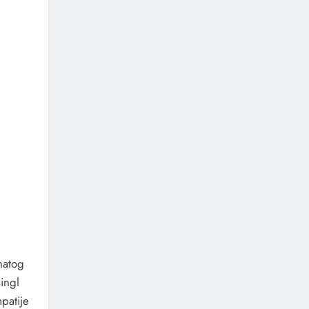
natog
ingl
patije