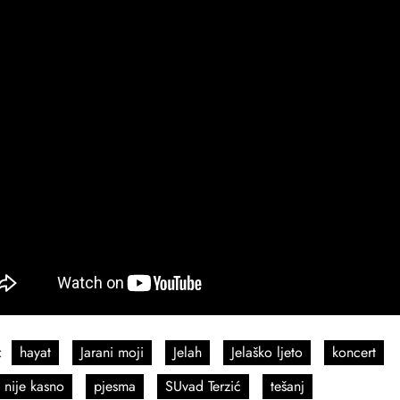
:
hayat
Jarani moji
Jelah
Jelaško ljeto
koncert
 nije kasno
pjesma
SUvad Terzić
tešanj