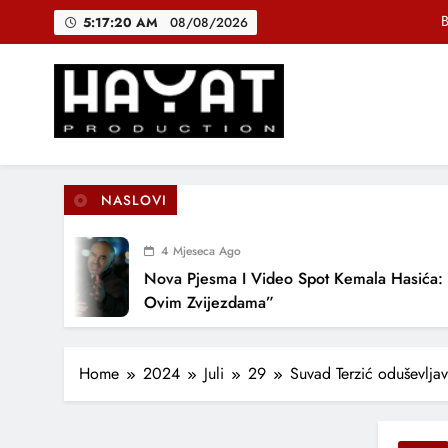
Skip
5:17:21 AM
08/08/2026
to
content
DJEČIJI H
Muhamed Fa
B
Hayat Production
Promocija domaće muzike
NASLOVI
DJEČIJI H
4 Mjeseca Ago
Nova Pjesma I Video Spot Kemala Hasića: “Pod
Ovim Zvijezdama”
Home
2024
Juli
29
Suvad Terzić oduševlja