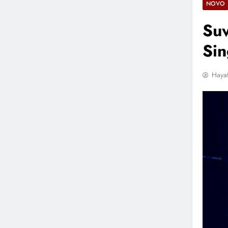
NOVO
Suv
Sin
Hayat