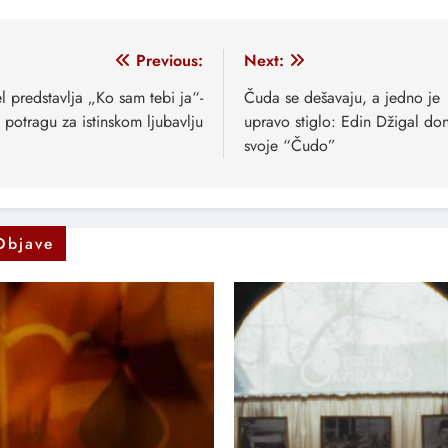
vigacija
Previous:
Next:
anaka
el predstavlja „Ko sam tebi ja“-
Čuda se dešavaju, a jedno je
potragu za istinskom ljubavlju
upravo stiglo: Edin Džigal do
svoje “Čudo”
Objave