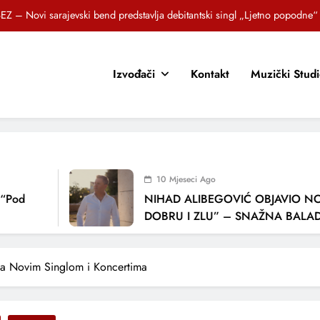
Brat i sestra, Biljana i Tedi Zeroski, predstavljaju novu pjesmu „Sreća je“
OR SUNCOKRETI KROZ PJESMU POZVALI MALIŠANE NA DOBRE NAVIKE
Izvođači
Kontakt
Muzički Stud
zlagić Fazla predstavlja pjesmu “Lejla” iz mjuzikla Travnik je voljeti lako
EZ – Novi sarajevski bend predstavlja debitantski singl „Ljetno popodne“
Brat i sestra, Biljana i Tedi Zeroski, predstavljaju novu pjesmu „Sreća je“
OR SUNCOKRETI KROZ PJESMU POZVALI MALIŠANE NA DOBRE NAVIKE
10 Mjeseci Ago
NIHAD ALIBEGOVIĆ OBJAVIO NOVU P
DOBRU I ZLU” – SNAŽNA BALADA O 
LJUBAVI I VREMENU KOJE NAS MIJENJ
va Novim Singlom i Koncertima