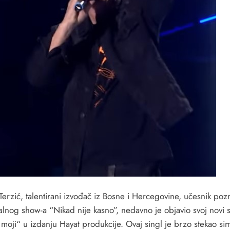
Terzić, talentirani izvođač iz Bosne i Hercegovine, učesnik poz
alnog show-a “Nikad nije kasno”, nedavno je objavio svoj novi s
 moji“ u izdanju Hayat produkcije. Ovaj singl je brzo stekao sim