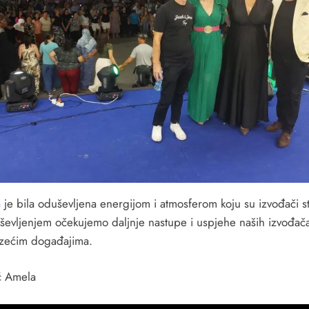
a
je bila oduševljena energijom i atmosferom koju su izvođači stv
ševljenjem očekujemo daljnje nastupe i uspjehe naših izvođač
zećim događajima.
ć Amela