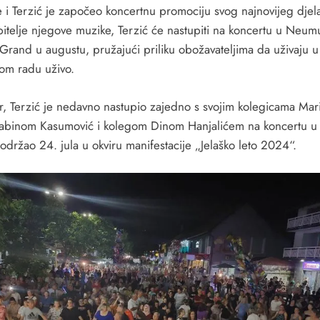
e i Terzić je započeo koncertnu promociju svog najnovijeg djel
ubitelje njegove muzike, Terzić će nastupiti na koncertu u Neum
 Grand u augustu, pružajući priliku obožavateljima da uživaju u
om radu uživo.
r, Terzić je nedavno nastupio zajedno s svojim kolegicama Mar
 Sabinom Kasumović i kolegom Dinom Hanjalićem na koncertu u 
 održao 24. jula u okviru manifestacije „Jelaško leto 2024“.