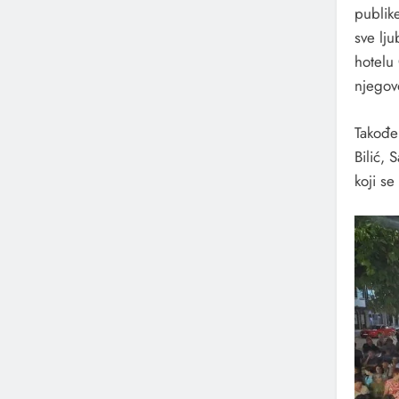
publik
sve lj
hotelu
njegov
Takođe
Bilić,
koji se