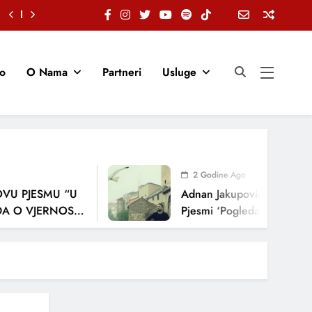
io
O Nama
Partneri
Usluge
2 Godine Ago
JESMU “U
Adnan Jakupović Donosi Snažnu
VJERNOSTI,
Pjesmi ‘Pogledaj Me’
A