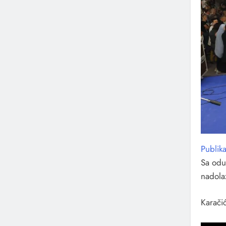
Publik
Sa odu
nadola
Karači