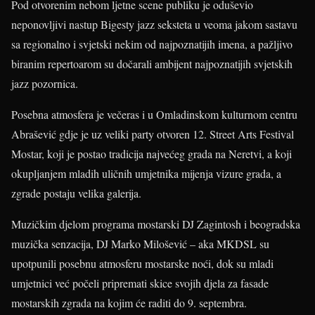
Pod otvorenim nebom ljetne scene publiku je oduševio
neponovljivi nastup Bigesty jazz seksteta u veoma jakom sastavu
sa regionalno i svjetski nekim od najpoznatijih imena, a pažljivo
biranim repertoarom su dočarali ambijent najpoznatijih svjetskih
jazz pozornica.
Posebna atmosfera je večeras i u Omladinskom kulturnom centru
Abrašević gdje je uz veliki party otvoren 12. Street Arts Festival
Mostar, koji je postao tradicija najvećeg grada na Neretvi, a koji
okupljanjem mladih uličnih umjetnika mijenja vizure grada, a
zgrade postaju velika galerija.
Muzičkim djelom programa mostarski DJ Zagintosh i beogradska
muzička senzacija, DJ Marko Milošević – aka MKDSL su
upotpunili posebnu atmosferu mostarske noći, dok su mladi
umjetnici već počeli pripremati skice svojih djela za fasade
mostarskih zgrada na kojim će raditi do 9. septembra.