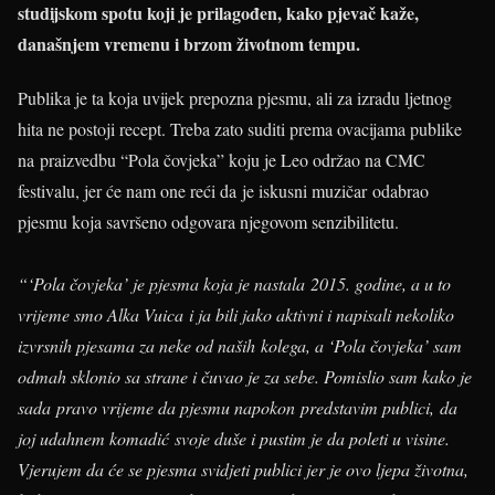
studijskom spotu koji je prilagođen, kako pjevač kaže,
današnjem vremenu i brzom životnom tempu
.
Publika je ta koja uvijek prepozna pjesmu, ali za izradu ljetnog
hita ne postoji recept. Treba zato suditi prema ovacijama publike
na praizvedbu “Pola čovjeka” koju je Leo održao na CMC
festivalu, jer će nam one reći da je iskusni muzičar odabrao
pjesmu koja savršeno odgovara njegovom senzibilitetu.
“‘Pola čovjeka’ je pjesma koja je nastala 2015. godine, a u to
vrijeme smo Alka Vuica i ja bili jako aktivni i napisali nekoliko
izvrsnih pjesama za neke od naših kolega, a ‘Pola čovjeka’ sam
odmah sklonio sa strane i čuvao je za sebe. Pomislio sam kako je
sada pravo vrijeme da pjesmu napokon predstavim publici, da
joj udahnem komadić svoje duše i pustim je da poleti u visine.
Vjerujem da će se pjesma svidjeti publici jer je ovo ljepa životna,