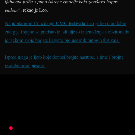
ljubavna priča s puno iskrene emocije koja završava happy
endom”
, rekao je Leo.
CMC festivala
Na jubilarnom 15. izdanju
Leo je bio pun dobre
energije i sjajno se predstavio, ali nije to iznenađenje s obzirom da
je tijekom svoje bogate karijere bio učesnik mnogih festivala.
Ispred njega je ljeto koje donosi brojne nastupe, a time i brojne
izvedbe nove pjesme.