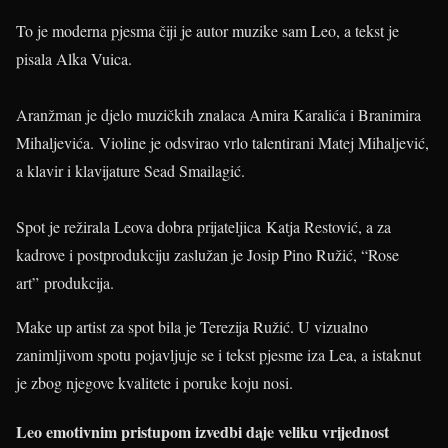
To je moderna pjesma čiji je autor muzike sam Leo, a tekst je
pisala Alka Vuica.
Aranžman je djelo muzičkih znalaca Amira Karalića i Branimira
Mihaljevića. Violine je odsvirao vrlo talentirani Matej Mihaljević,
a klavir i klavijature Sead Smailagić.
Spot je režirala Leova dobra prijateljica Katja Restović, a za
kadrove i postprodukciju zaslužan je Josip Pino Ružić, “Rose
art” produkcija.
Make up artist za spot bila je Terezija Ružić. U vizualno
zanimljivom spotu pojavljuje se i tekst pjesme iza Lea, a istaknut
je zbog njegove kvalitete i poruke koju nosi.
Leo emotivnim pristupom izvedbi daje veliku vrijednost