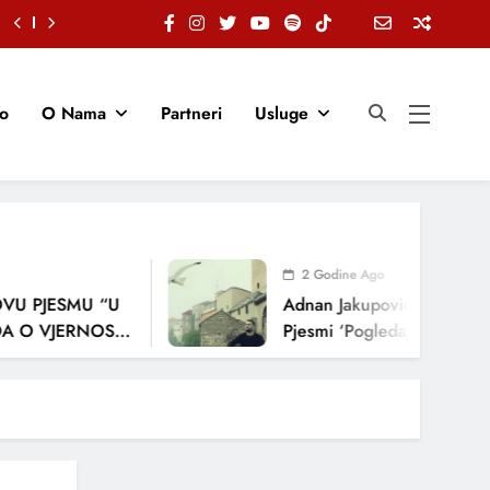
io
O Nama
Partneri
Usluge
2 Godine Ago
PJESMU “U
Adnan Jakupović Donosi Snaž
 VJERNOSTI,
Pjesmi ‘Pogledaj Me’
JA