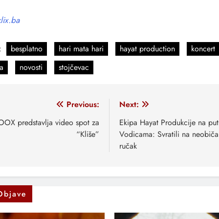
klix.ba
:
besplatno
hari mata hari
hayat production
koncert
a
novosti
stojčevac
vigacija
Previous:
Next:
anaka
OX predstavlja video spot za
Ekipa Hayat Produkcije na put
“Kliše”
Vodicama: Svratili na neobiča
ručak
Objave