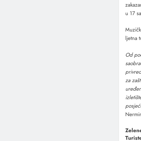
zakazan
u 17 sa
Muzički
ljetna 
Od poč
saobra
privred
za zašt
uređenj
izletiš
posjeć
Nermi
Zelen
Turist