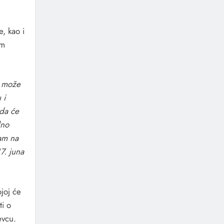
e, kao i
om
c može
 i
 da će
dno
vam na
7. juna
joj će
ti o
evcu.