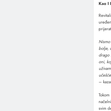
Kao I 
Revital
uređen
prijera
Nismo 
bolje,
drago 
oni, ko
uživamo
učešće 
– kaza
Tokom 
načeln
svim de