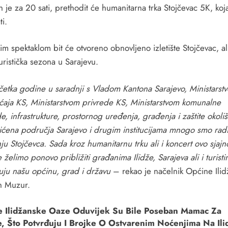
 je za 20 sati, prethodit će humanitarna trka Stojčevac 5K, koja
ti.
m spektaklom bit će otvoreno obnovljeno izletište Stojčevac, ali
turistička sezona u Sarajevu.
etka godine u saradnji s Vladom Kantona Sarajevo, Ministarst
ćaja KS, Ministarstvom privrede KS, Ministarstvom
.
komunalne
e, infrastrukture, prostornog uređenja, građenja i zaštite okoli
ićena područja Sarajevo i drugim institucijama
.
mnogo smo radi
u Stojčevca. Sada kroz humanitarnu trku ali i koncert ovo sjajn
te želimo ponovo približiti građanima Ilidže, Sarajeva ali i turist
uju našu općinu, grad i državu
– rekao je načelnik Općine Ilid
n Muzur.
e Ilidžanske Oaze Oduvijek Su Bile Poseban Mamac Za
e, Što Potvrđuju I Brojke O Ostvarenim Noćenjima Na Ilid