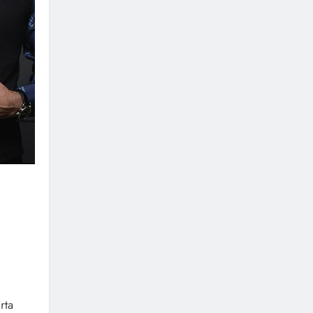
n
rta