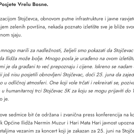
Posjete Vrelu Bosne.
izacijom Stojčevca, obnovom putne infrastrukture i javne rasvjet
jem zelenih površina, nekada poznato izletište sve je bliže sv
tnom sjaju.
mnogo marili za nadležnosti, željeli smo pokazati da Stojčeva
 da Ilidža može bolje. Mnogo posla je urađeno na ovom izletištu
mi je da građani to već prepoznaju i cijene. Iskreno se nadam
ji još nisu posjetili obnovljeni Stojčevac, doći 25. juna da zaje
 u odličnoj atmosferi. One koji vole trčati i rekreirati se, pozi
u humanitarnoj trci Stojčevac 5K za koju se mogu prijaviti do 1
o je.
ove sedmice bit će održana i zvanična press konferencija na ko
ik Općine Ilidža Nermin Muzur i Hari Mata Hari javnost upozna
taljima vezanim za koncert koji je zakazan za 25. juni na Stojč