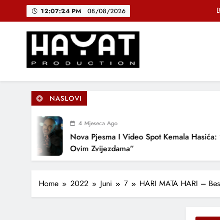
Skip
B
12:07:24 PM
08/08/2026
to
content
DJEČIJI H
Muhamed Fa
Hayat Production
Promocija domaće muzike
B
NASLOVI
4 Mjeseca Ago
DJEČIJI H
Nova Pjesma I Video Spot Kemala Hasića: “Po
Ovim Zvijezdama”
Home
2022
Juni
7
HARI MATA HARI – Bespl