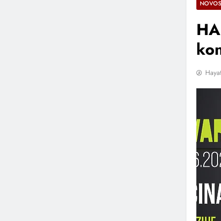
NOVOS
HA
kon
Hayat