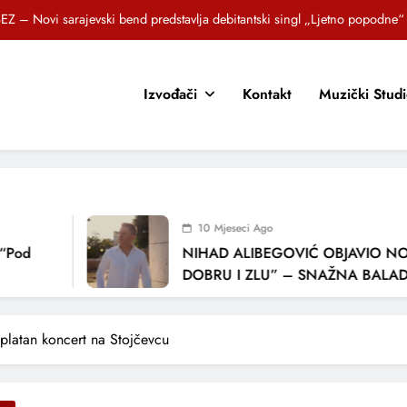
EZ – Novi sarajevski bend predstavlja debitantski singl „Ljetno popodne“
Brat i sestra, Biljana i Tedi Zeroski, predstavljaju novu pjesmu „Sreća je“
Izvođači
Kontakt
Muzički Stud
OR SUNCOKRETI KROZ PJESMU POZVALI MALIŠANE NA DOBRE NAVIKE
zlagić Fazla predstavlja pjesmu “Lejla” iz mjuzikla Travnik je voljeti lako
EZ – Novi sarajevski bend predstavlja debitantski singl „Ljetno popodne“
Brat i sestra, Biljana i Tedi Zeroski, predstavljaju novu pjesmu „Sreća je“
10 Mjeseci Ago
OR SUNCOKRETI KROZ PJESMU POZVALI MALIŠANE NA DOBRE NAVIKE
d
NIHAD ALIBEGOVIĆ OBJAVIO NOVU 
DOBRU I ZLU” – SNAŽNA BALADA O
LJUBAVI I VREMENU KOJE NAS MIJEN
atan koncert na Stojčevcu