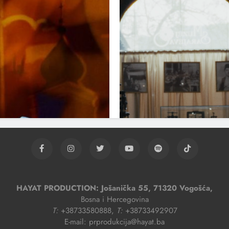
HAYAT PRODUCTION: Jošanička 55, 71320 Vogošća,
Bosna i Hercegovina
T:
+38733580888,
T:
+38733492907
E-mail: prprodukcija@hayat.ba