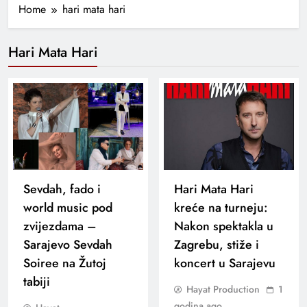
Home
hari mata hari
Hari Mata Hari
Sevdah, fado i
Hari Mata Hari
world music pod
kreće na turneju:
zvijezdama –
Nakon spektakla u
Sarajevo Sevdah
Zagrebu, stiže i
Soiree na Žutoj
koncert u Sarajevu
tabiji
Hayat Production
1
godina ago