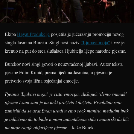
Ekipa
Hayat Produkcije
posjetila je jučerašnju promociju novog
singla Jasmina Bureka. Singl nosi naziv
“Ljubavi moja”
i već je
krenuo na put do srca slušalaca i ljubitelja lijepe narodne pjesme.
Burekov novi singl govori o neuzvraćenoj ljubavi. Autor teksta
pjesme Edim Kunić, prema riječima Jasmina, u pjesmu je
pretvorio svoja lična osjećanjai emocije.
Pjesma ‘Ljubavi moja’ je čista emocija, slušajući ‘demo snimak’
pjesme i sam sam je na neki proživio i doživio. Prvobitno smo
zamislili da se aranžman uradi u etno rock maniru, međutim ipak
je odlučeno da to bude u mom autentičnom stilu i manirski da liči
na moje ranije objavljene pjesm
e – kaže Burek.