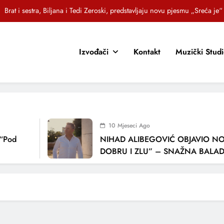
Brat i sestra, Biljana i Tedi Zeroski, predstavljaju novu pjesmu „Sreća je“
OR SUNCOKRETI KROZ PJESMU POZVALI MALIŠANE NA DOBRE NAVIKE
Jasna Gospić predstavlja novi singl – „Rano“
Izvođači
Kontakt
Muzički Stud
EZ – Novi sarajevski bend predstavlja debitantski singl „Ljetno popodne“
Brat i sestra, Biljana i Tedi Zeroski, predstavljaju novu pjesmu „Sreća je“
OR SUNCOKRETI KROZ PJESMU POZVALI MALIŠANE NA DOBRE NAVIKE
10 Mjeseci Ago
Jasna Gospić predstavlja novi singl – „Rano“
d
NIHAD ALIBEGOVIĆ OBJAVIO NOVU 
DOBRU I ZLU” – SNAŽNA BALADA O 
LJUBAVI I VREMENU KOJE NAS MIJEN