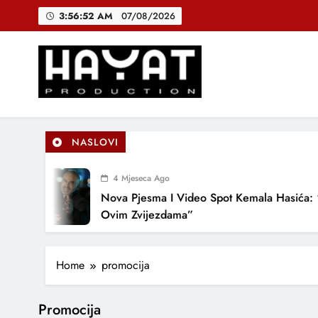
Skip
3:56:53 AM
07/08/2026
to
DJEČIJI H
content
B
Hayat Production
Promocija domaće muzike
NASLOVI
DJEČIJI H
4 Mjeseca Ago
Nova Pjesma I Video Spot Kemala Hasića: “Po
Ovim Zvijezdama”
Home
promocija
Promocija