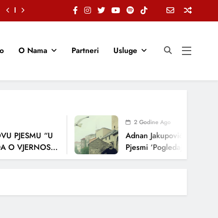
io
O Nama
Partneri
Usluge
2 Godine Ago
PJESMU “U
Adnan Jakupović Donosi Snažn
VJERNOSTI,
Pjesmi ‘Pogledaj Me’
JA