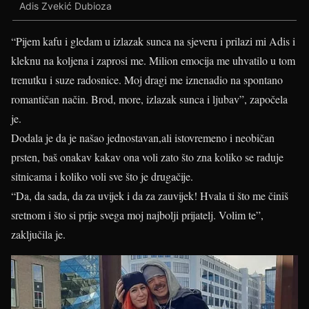
Adis Zvekić Dubioza
“Pijem kafu i gledam u izlazak sunca na sjeveru i prilazi mi Adis i
kleknu na koljena i zaprosi me. Milion emocija me uhvatilo u tom
trenutku i suze radosnice. Moj dragi me iznenadio na spontano
romantičan način. Brod, more, izlazak sunca i ljubav”, započela
je.
Dodala je da je našao jednostavan,ali istovremeno i neobičan
prsten, baš onakav kakav ona voli zato što zna koliko se raduje
sitnicama i koliko voli sve što je drugačije.
“Da, da sada, da za uvijek i da za zauvijek! Hvala ti što me činiš
sretnom i što si prije svega moj najbolji prijatelj. Volim te”,
zaključila je.