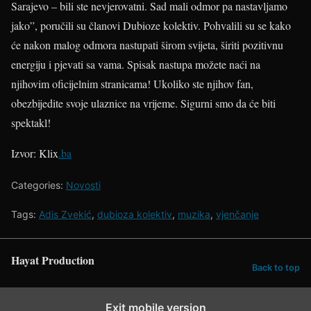
Sarajevo – bili ste nevjerovatni. Sad mali odmor pa nastavljamo
jako”, poručili su članovi Dubioze kolektiv. Pohvalili su se kako
će nakon malog odmora nastupati širom svijeta, širiti pozitivnu
energiju i pjevati sa vama. Spisak nastupa možete naći na
njihovim oficijelnim stranicama! Ukoliko ste njihov fan,
obezbijedite svoje ulaznice na vrijeme. Sigurni smo da će biti
spektakl!
Izvor: Klix
.ba
Categories:
Novosti
Tags:
Adis Zvekić
,
dubioza kolektiv
,
muzika
,
vjenčanje
Hayat Production
Back to top
Exit mobile version