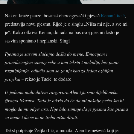
Nakon kraće pauze, bosanskohercegovački pjevač
Kenan Tucić
,
predstavlja novu pjesmu. Riječ je o singlu „Ništa mi nije, a sve mi
je“. Kako otkriva Kenan, do rada na baš ovoj pjesmi došlo je
sasvim spontano i neplanski.
Singl
Pjesma je sasvim slučajno došla do mene. Emocijom i
pronalaženjem samog sebe u tom tekstu i melodiji, bez puno
razmipljanja, odlučio sam se za nju kao za jedan ozbiljan
projekat –
rekao je Tucić, te dodao:
U jednom malo dužem razgovoru Alen i ja smo dijelili neka
životna iskustva. Tada je otkrio da će da mi pošalje nešto što bi
moglo da mi odgovara. Nije bilo sumnje da je pjesma kao pisana
za mene i da se tu ne treba ništa dirati.
Tekst potpisuje Željko Ilić, a muziku Alen Lemešević koji je,