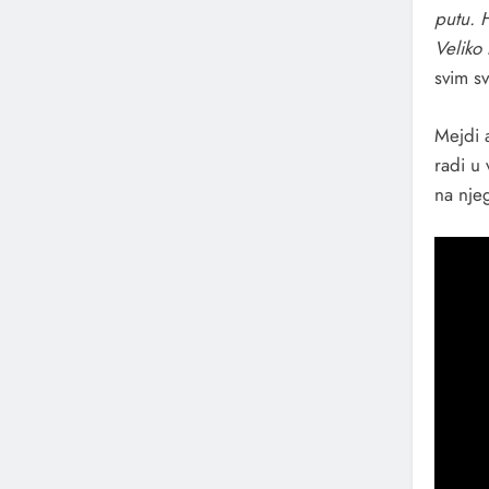
putu. 
Veliko 
svim s
Mejdi 
radi u 
na nje