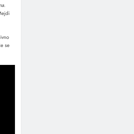
ma.
Mejdi
tivno
će se