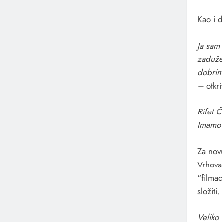
Kao i 
Ja sam 
zaduže
dobrim 
–
otkr
Rifet Č
Imamovi
Za novu
Vrhova
“filmad
složiti.
Veliko