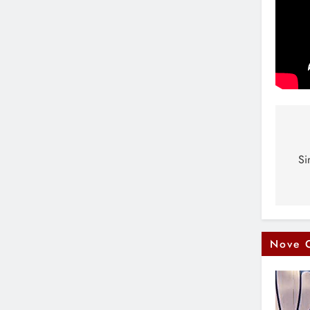
Na
čl
Si
Nove 