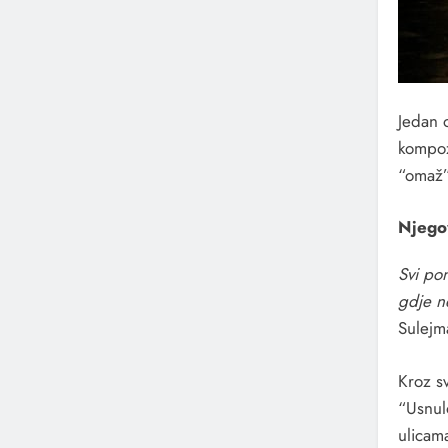
Jedan o
kompoz
“omaž”
Njego
Svi po
gdje n
Sulejm
Kroz sv
“Usnul
ulicam