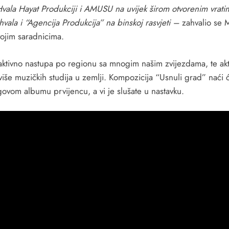
Hvala Hayat Produkciji i AMUSU na uvijek širom otvorenim vrati
hvala i “Agencija Produkcija” na binskoj rasvjeti –
zahvalio se 
vojim saradnicima.
aktivno nastupa po regionu sa mnogim našim zvijezdama, te ak
više muzičkih studija u zemlji. Kompozicija “Usnuli grad” naći 
govom albumu prvijencu, a vi je slušate u nastavku.