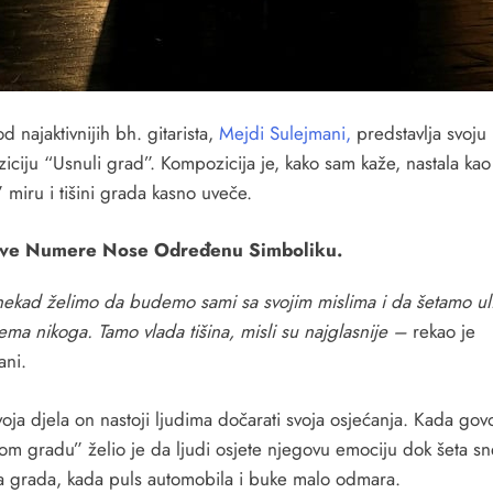
d najaktivnijih bh. gitarista,
Mejdi Sulejmani,
predstavlja svoju
iciju “Usnuli grad”. Kompozicija je, kako sam kaže, nastala kao
 miru i tišini grada kasno uveče.
ve Numere Nose Određenu Simboliku.
nekad želimo da budemo sami sa svojim mislima i da šetamo u
ema nikoga. Tamo vlada tišina, misli su najglasnije –
rekao je
ani.
oja djela on nastoji ljudima dočarati svoja osjećanja. Kada go
om gradu” želio je da ljudi osjete njegovu emociju dok šeta s
a grada, kada puls automobila i buke malo odmara.