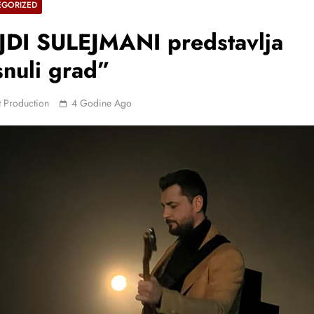
EGORIZED
JDI SULEJMANI predstavlja
nuli grad”
 Production
4 Godine Ago