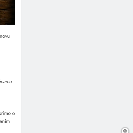
 novu
licama
vorimo o
nenim