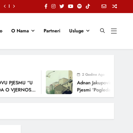
io
O Nama
Partneri
Usluge
2 Godine Ago
 PJESMU “U
Adnan Jakupović Donosi Snaž
 VJERNOSTI,
Pjesmi ‘Pogledaj Me’
JA