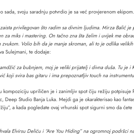
do sada, svoju saradnju potvrdio je sa već provjerenom ekipom
zaista privilegovan što radim sa divnim ljudima. Mirza Balić je
n za miks i mastering. On tačno zna šta želim i uvijek me obra
zvukom. Volio bih da je manje skroman, ali to je odlika velikih 
iva Sulejmani, te dodaje:
amdžić za bubnjem, moj je veliki prijatelj i divna duša. Tu je i
ć koji svira bas gitaru i ima prepoznatljiv touch na instrumentu
 kompoziciju upriličen je i zanimljiv spot čiju režiju potpisuje 
c, Deep Studio Banja Luka. Mejdi ga je okarakterisao kao fanta
žiju”, a kada pogledate ovaj vrhunski spot sigurni smo da ćete
 hvala Elvirsu Deliću i “Are You Hiding” na ogromnoj podršci 