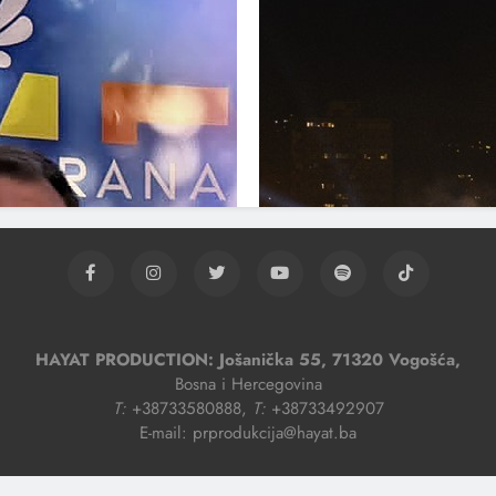
HAYAT PRODUCTION: Jošanička 55, 71320 Vogošća,
Bosna i Hercegovina
T:
+38733580888,
T:
+38733492907
E-mail: prprodukcija@hayat.ba