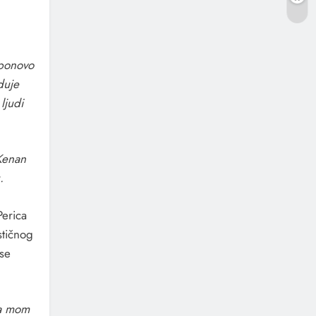
.
 ponovo
duje
ljudi
 Kenan
.
Perica
stičnog
 se
na mom