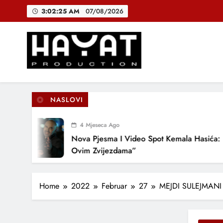
Skip
3:02:26 AM
07/08/2026
to
content
DJEČIJI H
B
Hayat Production
Promocija domaće muzike
NASLOVI
DJEČIJI H
4 Mjeseca Ago
Nova Pjesma I Video Spot Kemala Hasića: “Po
Ovim Zvijezdama”
Home
2022
Februar
27
MEJDI SULEJMANI p