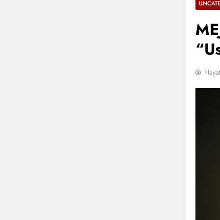
UNCAT
ME
“Us
Hayat