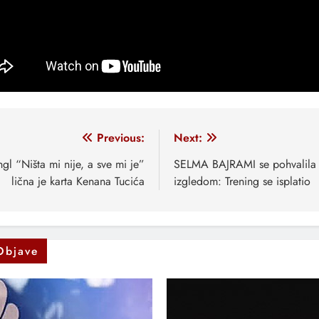
vigacija
Previous:
Next:
anaka
ngl “Ništa mi nije, a sve mi je”
SELMA BAJRAMI se pohvalila
lična je karta Kenana Tucića
izgledom: Trening se isplatio
Objave