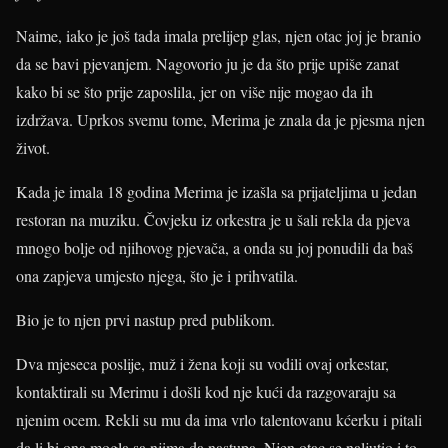
Naime, iako je još tada imala prelijep glas, njen otac joj je branio
da se bavi pjevanjem. Nagovorio ju je da što prije upiše zanat
kako bi se što prije zaposlila, jer on više nije mogao da ih
izdržava. Uprkos svemu tome, Merima je znala da je pjesma njen
život.
Kada je imala 18 godina Merima je izašla sa prijateljima u jedan
restoran na muziku. Čovjeku iz orkestra je u šali rekla da pjeva
mnogo bolje od njihovog pjevača, a onda su joj ponudili da baš
ona zapjeva umjesto njega, što je i prihvatila.
Bio je to njen prvi nastup pred publikom.
Dva mjeseca poslije, muž i žena koji su vodili ovaj orkestar,
kontaktirali su Merimu i došli kod nje kući da razgovaraju sa
njenim ocem. Rekli su mu da ima vrlo talentovanu kćerku i pitali
da li bi ona mogla sa njima da nastupa. Njen otac se naljutio i to