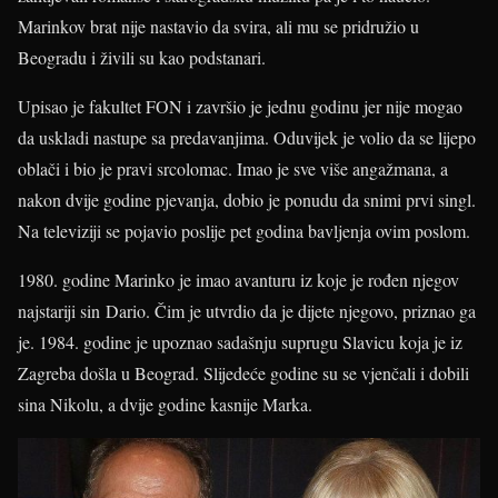
Marinkov brat nije nastavio da svira, ali mu se pridružio u
Beogradu i živili su kao podstanari.
Upisao je fakultet FON i završio je jednu godinu jer nije mogao
da uskladi nastupe sa predavanjima. Oduvijek je volio da se lijepo
oblači i bio je pravi srcolomac. Imao je sve više angažmana, a
nakon dvije godine pjevanja, dobio je ponudu da snimi prvi singl.
Na televiziji se pojavio poslije pet godina bavljenja ovim poslom.
1980. godine Marinko je imao avanturu iz koje je rođen njegov
najstariji sin Dario. Čim je utvrdio da je dijete njegovo, priznao ga
je. 1984. godine je upoznao sadašnju suprugu Slavicu koja je iz
Zagreba došla u Beograd. Slijedeće godine su se vjenčali i dobili
sina Nikolu, a dvije godine kasnije Marka.