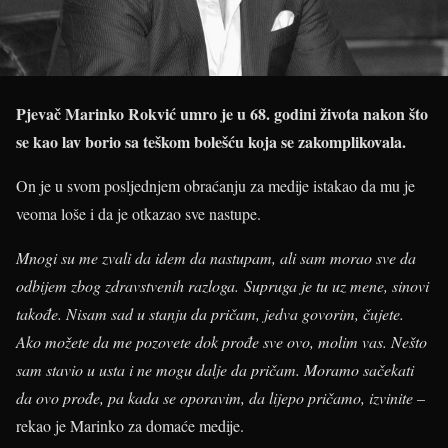
Pjevač Marinko Rokvić umro je u 68. godini života nakon što
se kao lav borio sa teškom bolešću koja se zakomplikovala.
On je u svom posljednjem obraćanju za medije istakao da mu je
veoma loše i da je otkazao sve nastupe.
Mnogi su me zvali da idem da nastupam, ali sam morao sve da
odbijem zbog zdravstvenih razloga. Supruga je tu uz mene, sinovi
takođe. Nisam sad u stanju da pričam, jedva govorim, čujete.
Ako možete da me pozovete dok prođe sve ovo, molim vas. Nešto
sam stavio u usta i ne mogu dalje da pričam. Moramo sačekati
da ovo prođe, pa kada se oporavim, da lijepo pričamo, izvinite
–
rekao je Marinko za domaće medije.