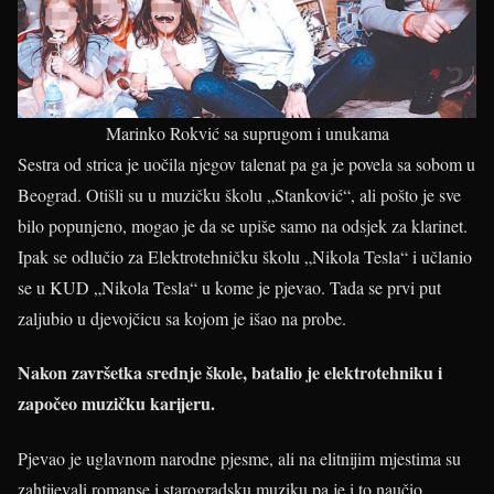
Marinko Rokvić sa suprugom i unukama
Sestra od strica je uočila njegov talenat pa ga je povela sa sobom u
Beograd. Otišli su u muzičku školu „Stanković“, ali pošto je sve
bilo popunjeno, mogao je da se upiše samo na odsjek za klarinet.
Ipak se odlučio za Elektrotehničku školu „Nikola Tesla“ i učlanio
se u KUD „Nikola Tesla“ u kome je pjevao. Tada se prvi put
zaljubio u djevojčicu sa kojom je išao na probe.
Nakon završetka srednje škole, batalio je elektrotehniku i
započeo muzičku karijeru.
Pjevao je uglavnom narodne pjesme, ali na elitnijim mjestima su
zahtijevali romanse i starogradsku muziku pa je i to naučio.