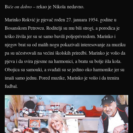
B
iće on dobro
– rekao je Nikola nedavno.
Marinko Rokvić je pjevač rođen 27. januara 1954. godine u
Bosanskom Petrovcu. Roditelji su mu bili strogi, a porodica je
teško živila jer su se samo bavili poljoprivredom. Marinko i
njegov brat su od malih nogu pokazivali interesovanje za muziku
pa su učestvovali na većini školskih priredbi. Marinko je volio da
pjeva i da svira pjesme na harmonici, a bratu su bolje išla kola.
Obojica su samouki, a svađali su se jedino oko harmonike jer su
imali samo jednu. Pored muzike, Marinko je volio i da trenira
fudbal.