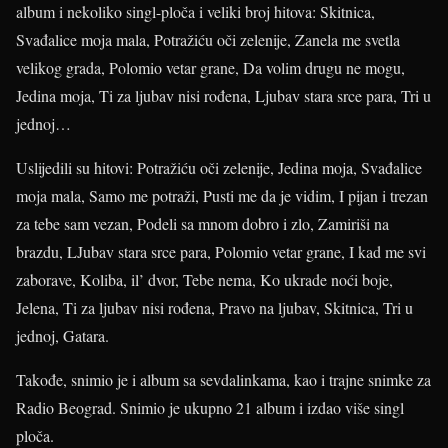
album i nekoliko singl-ploča i veliki broj hitova: Skitnica,
Svađalice moja mala, Potražiću oči zelenije, Zanela me svetla
velikog grada, Polomio vetar grane, Da volim drugu ne mogu,
Jedina moja, Ti za ljubav nisi rođena, Ljubav stara srce para, Tri u
jednoj…
Uslijedili su hitovi: Potražiću oči zelenije, Jedina moja, Svađalice
moja mala, Samo me potraži, Pusti me da je vidim, I pijan i trezan
za tebe sam vezan, Podeli sa mnom dobro i zlo, Zamiriši na
brazdu, LJubav stara srce para, Polomio vetar grane, I kad me svi
zaborave, Koliba, il’ dvor, Tebe nema, Ko ukrade noći boje,
Jelena, Ti za ljubav nisi rođena, Pravo na ljubav, Skitnica, Tri u
jednoj, Gatara.
Takođe, snimio je i album sa sevdalinkama, kao i trajne snimke za
Radio Beograd. Snimio je ukupno 21 album i izdao više singl
ploča.