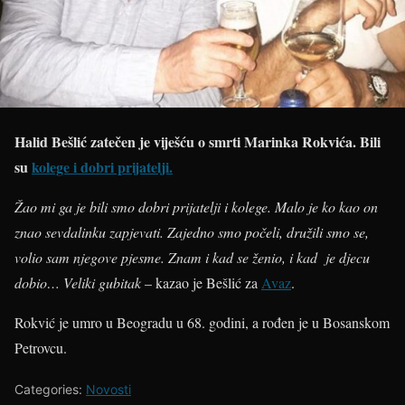
Halid Bešlić zatečen je viješću o smrti Marinka Rokvića. Bili
su
kolege i dobri prijatelji.
Žao mi ga je bili smo dobri prijatelji i kolege. Malo je ko kao on
znao sevdalinku zapjevati. Zajedno smo počeli, družili smo se,
volio sam njegove pjesme. Znam i kad se ženio, i kad je djecu
dobio… Veliki gubitak
– kazao je Bešlić za
Avaz
.
Rokvić je umro u Beogradu u 68. godini, a rođen je u Bosanskom
Petrovcu.
Categories:
Novosti