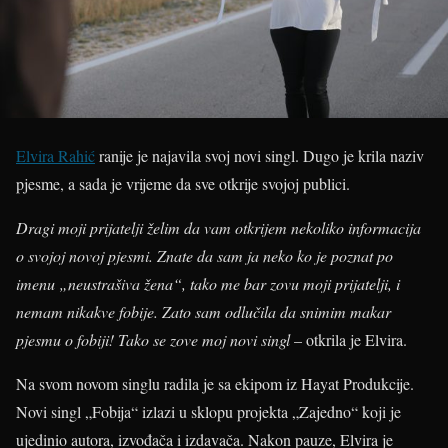
Elvira Rahić
ranije je najavila svoj novi singl. Dugo je krila naziv
pjesme, a sada je vrijeme da sve otkrije svojoj publici.
Dragi moji prijatelji želim da vam otkrijem nekoliko informacija
o svojoj novoj pjesmi. Znate da sam ja neko ko je poznat po
imenu „neustrašiva žena“, tako me bar zovu moji prijatelji, i
nemam nikakve fobije. Zato sam odlučila da snimim makar
pjesmu o fobiji! Tako se zove moj novi singl
– otkrila je Elvira.
Na svom novom singlu radila je sa ekipom iz Hayat Produkcije.
Novi singl „Fobija“ izlazi u sklopu projekta „Zajedno“ koji je
ujedinio autora, izvođača i izdavača. Nakon pauze, Elvira je