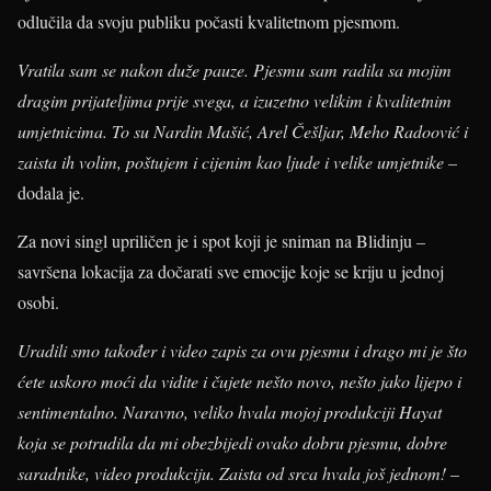
odlučila da svoju publiku počasti kvalitetnom pjesmom.
Vratila sam se nakon duže pauze. Pjesmu sam radila sa mojim
dragim prijateljima prije svega, a izuzetno velikim i kvalitetnim
umjetnicima. To su Nardin Mašić, Arel Češljar, Meho Radoović i
zaista ih volim, poštujem i cijenim kao ljude i velike umjetnike
–
dodala je.
Za novi singl upriličen je i spot koji je sniman na Blidinju –
savršena lokacija za dočarati sve emocije koje se kriju u jednoj
osobi.
Uradili smo također i video zapis za ovu pjesmu i drago mi je što
ćete uskoro moći da vidite i čujete nešto novo, nešto jako lijepo i
sentimentalno. Naravno, veliko hvala mojoj produkciji Hayat
koja se potrudila da mi obezbijedi ovako dobru pjesmu, dobre
saradnike, video produkciju. Zaista od srca hvala još jednom!
–