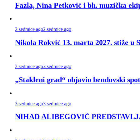
Fazla, Nina Petković i bh. muzička ek
2 sedmice ago
2 sedmice ago
Nikola Rokvić 13. marta 2027. stiže u 
2 sedmice ago
3 sedmice ago
„Stakleni grad“ objavio bendovski spo
3 sedmice ago
3 sedmice ago
NIHAD ALIBEGOVIĆ PREDSTAVLJA