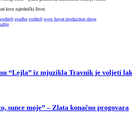
rati kroz zajednički život.
voditelj
voditelj
svadba
voditelj
wow hayat production show
udiju
 “Lejla” iz mjuzikla Travnik je voljeti la
o, sunce moje” – Zlata konačno progovara