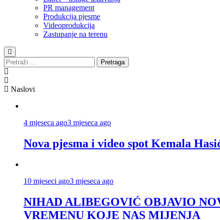
PR management
Produkcija pjesme
Videoprodukcija
Zastupanje na terenu
Pretraga:
Naslovi
4 mjeseca ago
3 mjeseca ago
Nova pjesma i video spot Kemala Hasi
10 mjeseci ago
3 mjeseca ago
NIHAD ALIBEGOVIĆ OBJAVIO NOV
VREMENU KOJE NAS MIJENJA