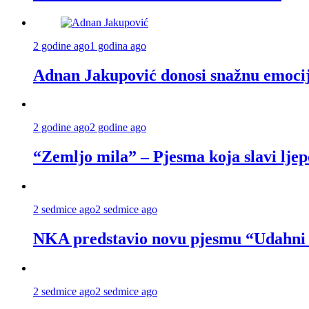
2 godine ago
1 godina ago
Adnan Jakupović donosi snažnu emocij
2 godine ago
2 godine ago
“Zemljo mila” – Pjesma koja slavi lje
2 sedmice ago
2 sedmice ago
NKA predstavio novu pjesmu “Udahni lj
2 sedmice ago
2 sedmice ago