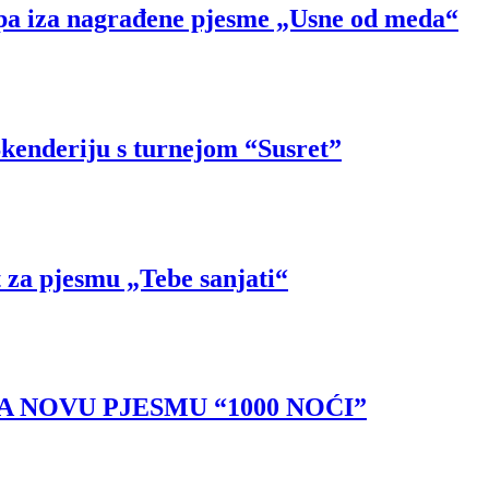
ipa iza nagrađene pjesme „Usne od meda“
Skenderiju s turnejom “Susret”
t za pjesmu „Tebe sanjati“
 NOVU PJESMU “1000 NOĆI”