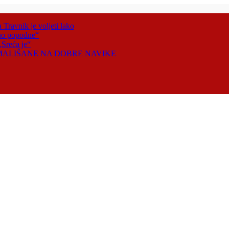
Travnik je voljeti lako
tno popodne“
„Sreća je“
 MALIŠANE NA DOBRE NAVIKE