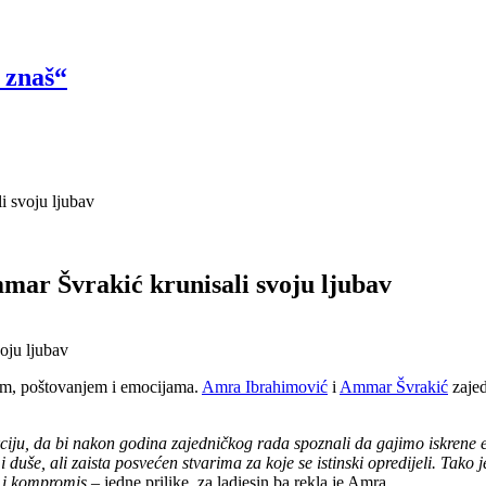
 znaš“
i svoju ljubav
mar Švrakić krunisali svoju ljubav
jem, poštovanjem i emocijama.
Amra Ibrahimović
i
Ammar Švrakić
zajed
ciju, da bi nakon godina zajedničkog rada spoznali da gajimo iskrene e
duše, ali zaista posvećen stvarima za koje se istinski opredijeli. Tako 
e i kompromis
– jedne prilike, za ladiesin.ba rekla je Amra.