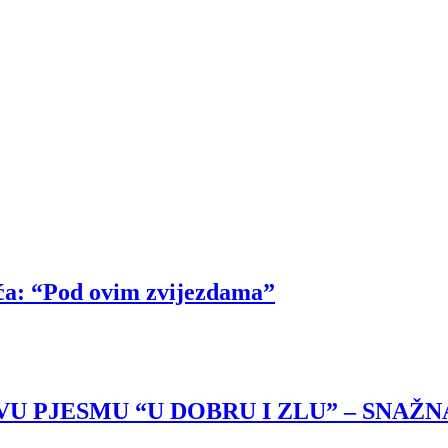
ća: “Pod ovim zvijezdama”
U PJESMU “U DOBRU I ZLU” – SNAŽNA