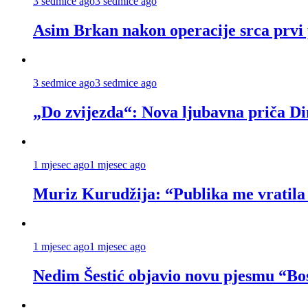
3 sedmice ago
3 sedmice ago
Asim Brkan nakon operacije srca prvi 
3 sedmice ago
3 sedmice ago
„Do zvijezda“: Nova ljubavna priča Di
1 mjesec ago
1 mjesec ago
Muriz Kurudžija: “Publika me vratila
1 mjesec ago
1 mjesec ago
Nedim Šestić objavio novu pjesmu “B