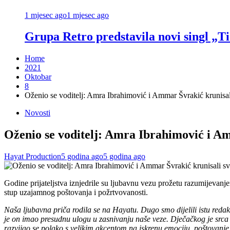
1 mjesec ago
1 mjesec ago
Grupa Retro predstavila novi singl „Ti
Home
2021
Oktobar
8
Oženio se voditelj: Amra Ibrahimović i Ammar Švrakić krunisal
Novosti
Oženio se voditelj: Amra Ibrahimović i Am
Hayat Production
5 godina ago
5 godina ago
Godine prijateljstva iznjedrile su ljubavnu vezu prožetu razumijevan
stup uzajamnog poštovanja i požrtvovanosti.
voditelj
Naša ljubavna priča rodila se na Hayatu. Dugo smo dijelili istu redak
je on imao presudnu ulogu u zasnivanju naše veze. Dječačkog je srca i 
razvijao se polako s velikim akcentom na iskrenu emociju, poštovanj