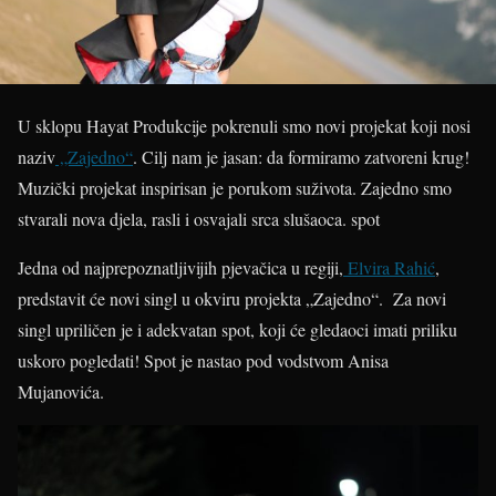
U sklopu Hayat Produkcije pokrenuli smo novi projekat koji nosi
naziv
„Zajedno“
. Cilj nam je jasan: da formiramo zatvoreni krug!
Muzički projekat inspirisan je porukom suživota. Zajedno smo
stvarali nova djela, rasli i osvajali srca slušaoca.
spot
Jedna od najprepoznatljivijih pjevačica u regiji,
Elvira Rahić
,
predstavit će novi singl u okviru projekta „Zajedno“. Za novi
singl upriličen je i adekvatan spot, koji će gledaoci imati priliku
uskoro pogledati! Spot je nastao pod vodstvom Anisa
Mujanovića.