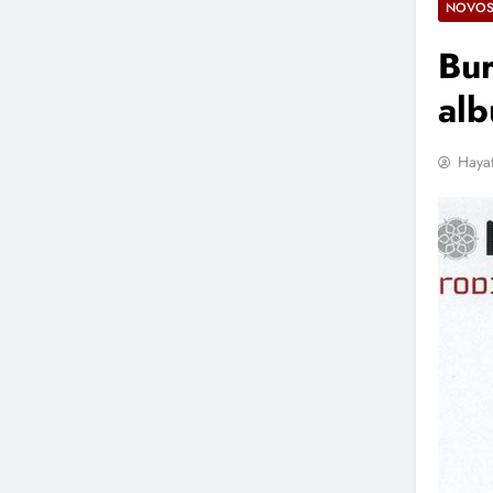
NOVOS
Bur
alb
Hayat