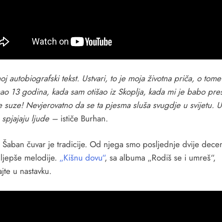
oj autobiografski tekst. Ustvari, to je moja životna priča, o tom
ao 13 godina, kada sam otišao iz Skoplja, kada mi je babo pre
te suze! Nevjerovatno da se ta pjesma sluša svugdje u svijetu. 
e spjajaju ljude –
ističe Burhan.
 Šaban čuvar je tradicije. Od njega smo posljednje dvije decen
jljepše melodije.
„Kišnu dovu“
, sa albuma „Rodiš se i umreš“,
jte u nastavku.