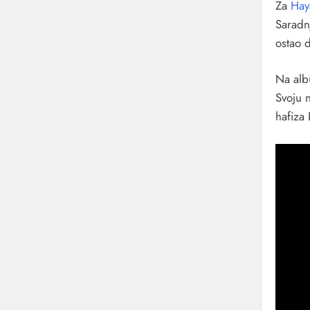
Za
Hay
Saradn
ostao d
Na alb
Svoju n
hafiza 