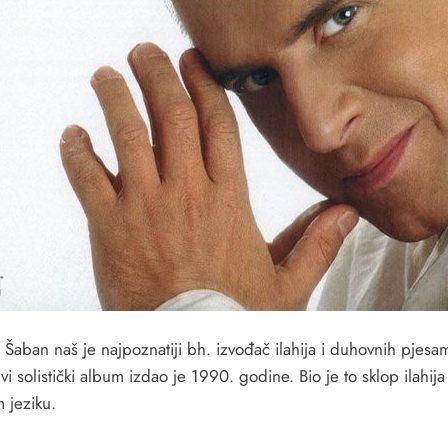
 Šaban naš je najpoznatiji bh. izvođač ilahija i duhovnih pjesa
vi solistički album izdao je 1990. godine. Bio je to sklop ilahija
 jeziku.