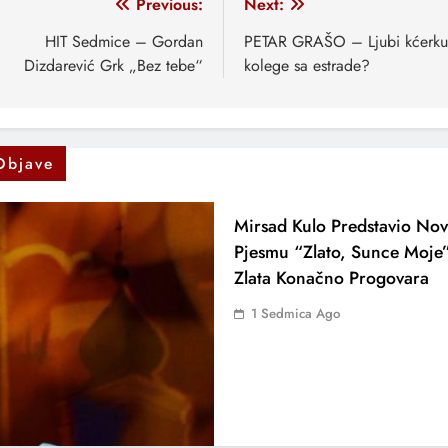
vigacija
Previous:
Next:
anaka
HIT Sedmice – Gordan
PETAR GRAŠO – Ljubi kćerku
Dizdarević Grk „Bez tebe“
kolege sa estrade?
Objave
Mirsad Kulo Predstavio No
Pjesmu “Zlato, Sunce Moje
Zlata Konačno Progovara
1 Sedmica Ago