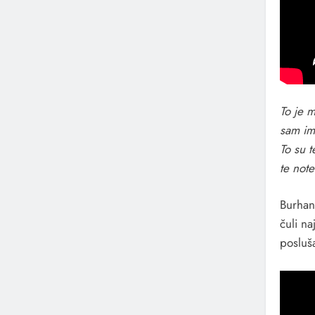
To je m
sam im
To su 
te not
Burhan
čuli na
posluša