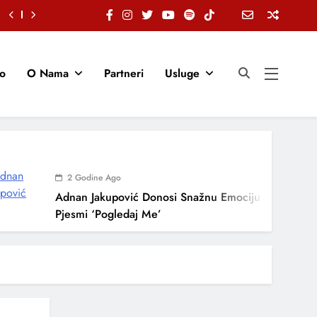
io
O Nama
Partneri
Usluge
2 Godine Ago
Adnan Jakupović Donosi Snažnu Emociju U Novoj
Pjesmi ‘Pogledaj Me’