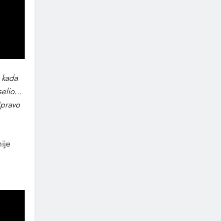
e kada
selio…
Upravo
ije