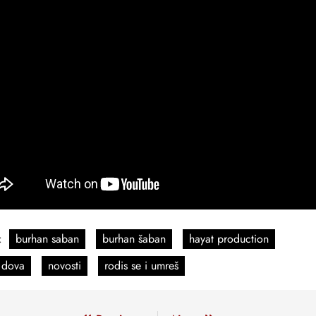
:
burhan saban
burhan šaban
hayat production
 dova
novosti
rodis se i umreš