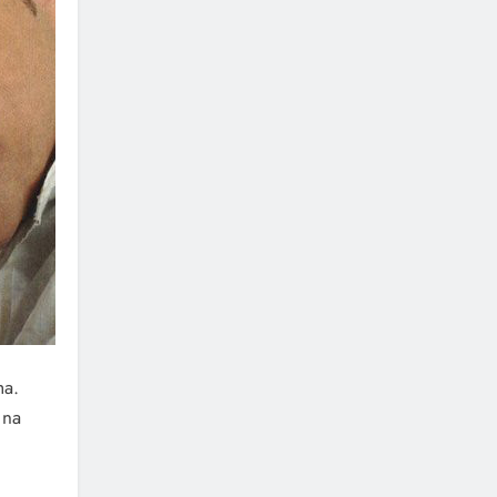
ma.
 na