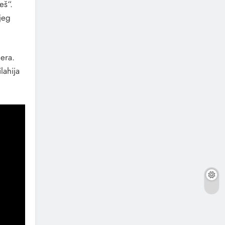
eš“.
jeg
era.
lahija