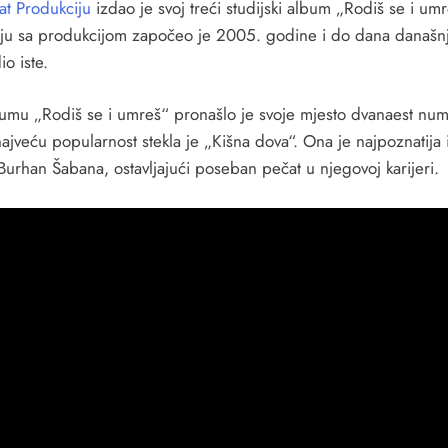
at Produkciju
izdao je svoj treći studijski album „Rodiš se i umr
ju sa produkcijom započeo je 2005. godine i do dana današn
io iste.
umu „Rodiš se i umreš“ pronašlo je svoje mjesto dvanaest num
ajveću popularnost stekla je „Kišna dova“. Ona je najpoznatija i
Burhan Šabana, ostavljajući poseban pečat u njegovoj karijeri.