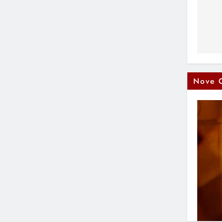
Na
čl
Nove 