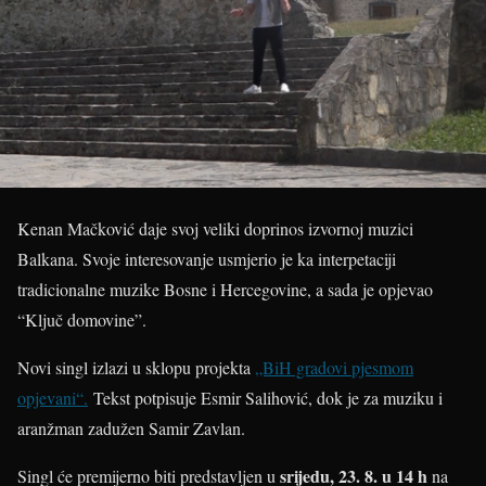
Kenan Mačković daje svoj veliki doprinos izvornoj muzici
Balkana. Svoje interesovanje usmjerio je ka interpetaciji
tradicionalne muzike Bosne i Hercegovine, a sada je opjevao
“Ključ domovine”.
Novi singl izlazi u sklopu projekta
„BiH gradovi pjesmom
opjevani“.
Tekst potpisuje Esmir Salihović, dok je za muziku i
aranžman zadužen Samir Zavlan.
srijedu, 23. 8. u 14 h
Singl će premijerno biti predstavljen u
na