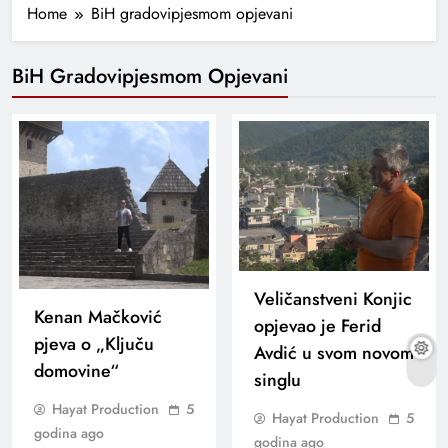
Home
BiH gradovipjesmom opjevani
BiH Gradovipjesmom Opjevani
Veličanstveni Konjic
Kenan Mačković
opjevao je Ferid
pjeva o „Ključu
Avdić u svom novom
domovine“
singlu
Hayat Production
5
Hayat Production
5
godina ago
godina ago