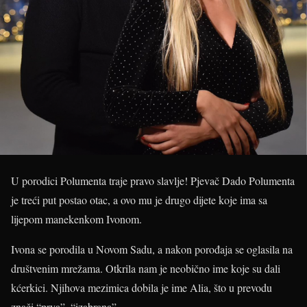
U porodici Polumenta traje pravo slavlje! Pjevač Dado Polumenta
je treći put postao otac, a ovo mu je drugo dijete koje ima sa
lijepom manekenkom Ivonom.
Ivona se porodila u Novom Sadu, a nakon porođaja se oglasila na
društvenim mrežama. Otkrila nam je neobično ime koje su dali
kćerkici. Njihova mezimica dobila je ime Alia, što u prevodu
znači “prva”, “izabrana”.