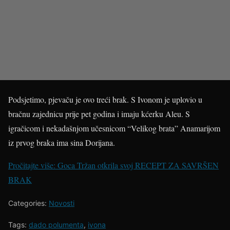
Podsjetimo, pjevaču je ovo treći brak. S Ivonom je uplovio u
bračnu zajednicu prije pet godina i imaju kćerku Aleu. S
igračicom i nekadašnjom učesnicom “Velikog brata” Anamarijom
iz prvog braka ima sina Dorijana.
Pročitajte više: Goca Tržan otkrila svoj RECEPT ZA SAVRŠEN
BRAK
Categories:
Novosti
Tags:
dado polumenta
,
ivona