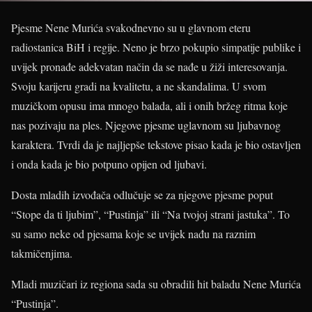
Pjesme Nene Murića svakodnevno su u glavnom eteru
radiostanica BiH i regije. Neno je brzo pokupio simpatije publike i
uvijek pronađe adekvatan način da se nađe u žiži interesovanja.
Svoju karijeru gradi na kvalitetu, a ne skandalima. U svom
muzičkom opusu ima mnogo balada, ali i onih bržeg ritma koje
nas pozivaju na ples. Njegove pjesme uglavnom su ljubavnog
karaktera. Tvrdi da je najljepše tekstove pisao kada je bio ostavljen
i onda kada je bio potpuno opijen od ljubavi.
Dosta mladih izvođača odlučuje se za njegove pjesme poput
“Stope da ti ljubim”, “Pustinja” ili “Na tvojoj strani jastuka”. To
su samo neke od pjesama koje se uvijek nađu na raznim
takmičenjima.
Mladi muzičari iz regiona sada su obradili hit baladu Nene Murića
“Pustinja”.