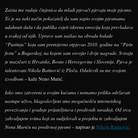
Zaista me raduje činjenica da mladi pjevači pjevaju moje pjesme.
To je na neki način pokazatelj da sam uspio svojim pjesmama
udahnuti dušu i da publika osjeti iskrenu emociju koja prevladava
u svakoj od njih. Upravo sam naišao na obradu balade
“Pustinja” koju sam premijerno otpjevao 2010. godine na “Pirin
festu” u Bugarskoj, na kojem sam osvojio i dvije nagrade. Sviraju
je muzičari iz Hrvatske, Bosne i Hercegovine i Slovenije. Pjeva je
talentovani Nikola Batinović iz Ploča. Oduševili su me svojom
izvedbom
– kaže Neno Murić.
Iako smo zatvoreni u svojim kućama i nemamo priliku održavati
nastupe uživo, blagoslovljeni smo mogućnošću internetskog
povezivanja i gradnje prijateljstava i predivnih suradnji. Od srca
zahvaljujem svima koji su sudjelovali u projektu te zahvaljujem
Nenu Muriću na predivnoj pjesmi
– napisao je
Nikola Batinović.