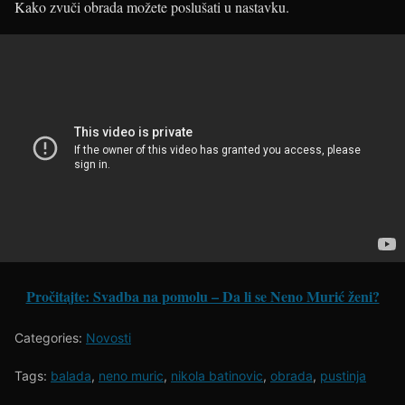
Kako zvuči obrada možete poslušati u nastavku.
Pročitajte: Svadba na pomolu – Da li se Neno Murić ženi?
Categories:
Novosti
Tags:
balada
,
neno muric
,
nikola batinovic
,
obrada
,
pustinja