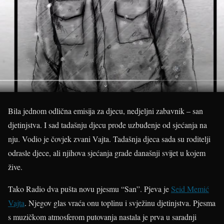
Bila jednom odlična emisija za djecu, nedjeljni zabavnik – san
djetinjstva. I sad tadašnju djecu prođe uzbuđenje od sjećanja na
nju. Vodio je čovjek zvani Vajta. Tadašnja djeca sada su roditelji
odrasle djece, ali njihova sjećanja grade današnji svijet u kojem
žive.
Tako Radio dva pušta novu pjesmu “San”. Pjeva je
Seid Memić
Vajta
. Njegov glas vraća onu toplinu i svježinu djetinjstva. Pjesma
s muzičkom atmosferom putovanja nastala je prva u saradnji