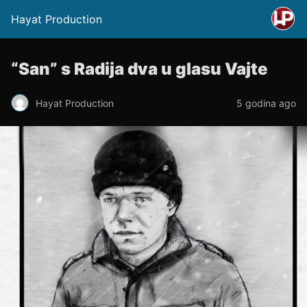
Hayat Production
“San” s Radija dva u glasu Vajte
Hayat Production
5 godina ago