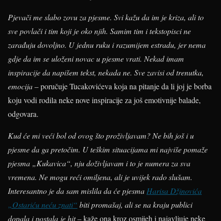
Pjevači me slabo zovu za pjesme. Svi kažu da im je kriza, ali to
sve povlači i tim koji je oko njih. Samim tim i tekstopisci ne
zarađuju dovoljno. U jednu ruku i razumijem estradu, jer nema
gdje da im se uloženi novac u pjesme vrati. Nekad imam
inspiracije da napišem tekst, nekada ne. Sve zavisi od trenutka,
emocija
– poručuje Tucakovićeva koja na pitanje da li joj je borba
koju vodi rodila neke nove inspiracije za još emotivnije balade,
odgovara.
Kud će mi veći bol od ovog što proživljavam? Ne bih još i u
pjesme da ga pretočim. U teškim situacijama mi najviše pomaže
pjesma „Kukavica“, nju doživljavam i to je numera za sva
vremena. Ne mogu reći omiljena, ali je uvijek rado slušam.
Interesantno je da sam mislila da će pjesma
Harisa Džinovića
„Ostariću neću znati“
biti promašaj, ali se na kraju publici
dopala i postala je hit
– kaže ona kroz osmijeh i najavljuje neke