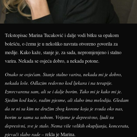
Tekstopisac Marina Tucaković i dalje vodi bitku sa opakom
bolešću, o čemu je u nekoliko navrata otvoreno govorila za
medije. Kako kaže, stanje je, za sada, nepromjenjeno i stalno
varira. Nekada se osjeća dobro, a nekada potone.
Onako se osjećam. Stanje stalno varira, nekada mi je dobro,
nekada loše. Odlazim redovno kod ljekara i na terapije.
Izmrcvarena sam, ali se i dalje borim. Tako mi je kako mi je.
Sjedim kod kuće, radim pjesme, ali slabo ima melodija. Gledam
da se ni sa kim ne družim zbog korone koja je svuda oko nas,
borim se sama sa sobom. Vrijeme je depresivno, ljudi su
depresivni, sve je stalo. Nema više velikih okupljanja, koncerata,
pjevači slabo rade
– rekla je Marina.