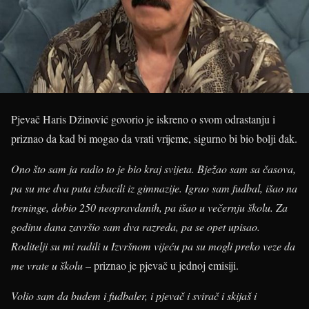
Pjevač Haris Džinović govorio je iskreno o svom odrastanju i
priznao da kad bi mogao da vrati vrijeme, sigurno bi bio bolji đak.
Ono što sam ja radio to je bio kraj svijeta. Bježao sam sa časova,
pa su me dva puta izbacili iz gimnazije. Igrao sam fudbal, išao na
treninge, dobio 250 neopravdanih, pa išao u večernju školu. Za
godinu dana završio sam dva razreda, pa se opet upisao.
Roditelji su mi radili u Izvršnom vijeću pa su mogli preko veze da
me vrate u školu
– priznao je pjevač u jednoj emisiji.
Volio sam da budem i fudbaler, i pjevač i svirač i skijaš i