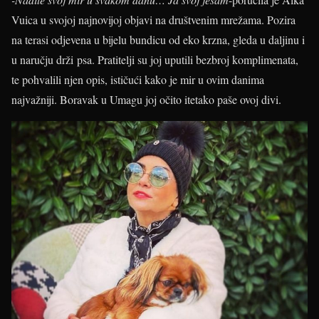
Vuica u svojoj najnovijoj objavi na društvenim mrežama. Pozira
na terasi odjevena u bijelu bundicu od eko krzna, gleda u daljinu i
u naručju drži psa. Pratitelji su joj uputili bezbroj komplimenata,
te pohvalili njen opis, ističući kako je mir u ovim danima
najvažniji. Boravak u Umagu joj očito itetako paše ovoj divi.