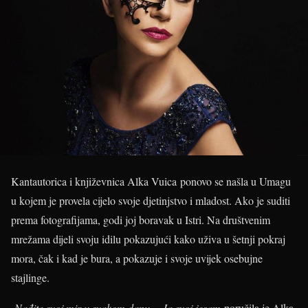
Kantautorica i književnica Alka Vuica ponovo se našla u Umagu
u kojem je provela cijelo svoje djetinjstvo i mladost. Ako je suditi
prema fotografijama, godi joj boravak u Istri. Na društvenim
mrežama dijeli svoju idilu pokazujući kako uživa u šetnji pokraj
mora, čak i kad je bura, a pokazuje i svoje uvijek osebujne
stajlinge.
-Nađite svoj mir u svakom danu… Ja svoj jesam
-poručila je Alka