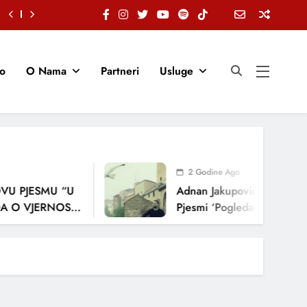
io
O Nama
Partneri
Usluge
2 Godine Ago
U PJESMU “U
Adnan Jakupović Donosi Sna
O VJERNOSTI,
Pjesmi ‘Pogledaj Me’
ENJA