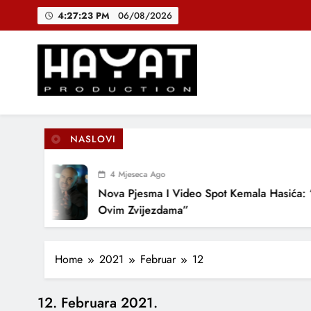
Skip
DJEČIJI H
4:27:23 PM
06/08/2026
to
content
B
Hayat Production
Promocija domaće muzike
DJEČIJI H
NASLOVI
4 Mjeseca Ago
Nova Pjesma I Video Spot Kemala Hasića: “
Ovim Zvijezdama”
Home
2021
Februar
12
12. Februara 2021.