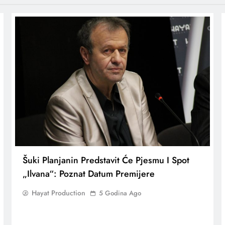
Šuki Planjanin Predstavit Će Pjesmu I Spot
„Ilvana“: Poznat Datum Premijere
Hayat Production
5 Godina Ago