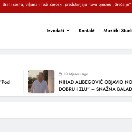
OR SUNCOKRETI KROZ PJESMU POZVALI MALIŠANE NA DOBRE NAVIKE
Jasna Gospić predstavlja novi singl – „Rano“
Izvođači
Kontakt
Muzički Stud
EZ – Novi sarajevski bend predstavlja debitantski singl „Ljetno popodne“
Brat i sestra, Biljana i Tedi Zeroski, predstavljaju novu pjesmu „Sreća je“
OR SUNCOKRETI KROZ PJESMU POZVALI MALIŠANE NA DOBRE NAVIKE
Jasna Gospić predstavlja novi singl – „Rano“
10 Mjeseci Ago
Pod
NIHAD ALIBEGOVIĆ OBJAVIO NOV
DOBRU I ZLU” – SNAŽNA BALADA 
LJUBAVI I VREMENU KOJE NAS MIJ