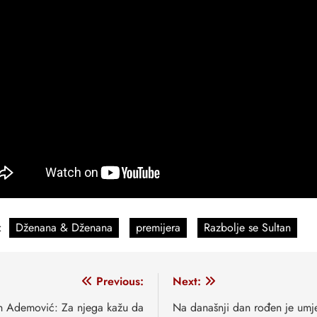
:
Dženana & Dženana
premijera
Razbolje se Sultan
vigacija
Previous:
Next:
anaka
n Ademović: Za njega kažu da
Na današnji dan rođen je umje