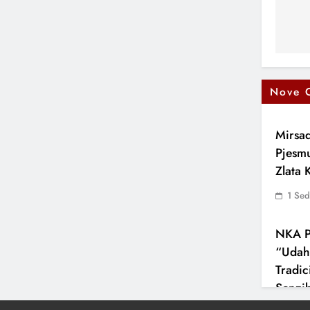
Nove 
Mirsad
Pjesm
Zlata
1 Se
NKA P
“Udah
Tradic
Senzib