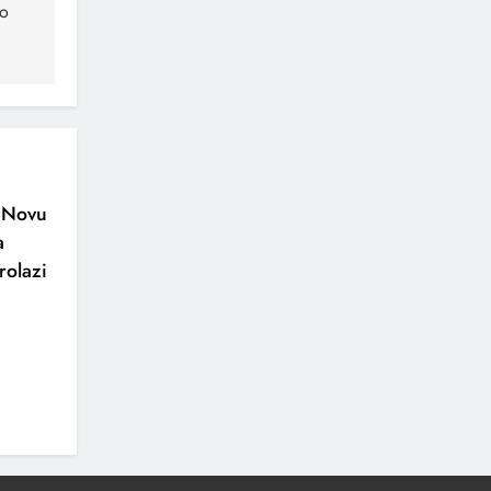
do
o Novu
a
rolazi