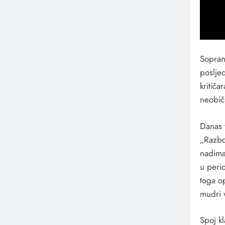
Sopran
posljed
kritiča
neobič
Danas 
„Razbo
nadima
u peri
toga o
mudri v
Spoj k