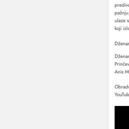
prediv
pažnju
ulaze 
koji iz
Dženan
Dženan
Prinčev
Anis M
Obradu
YouTub