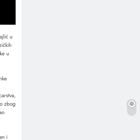
jlić u
zičkih
ike u
inke
arstva,
vo zbog
ao
an i