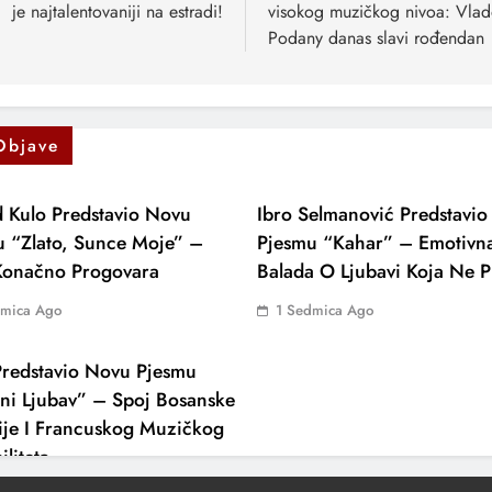
je najtalentovaniji na estradi!
visokog muzičkog nivoa: Vla
Podany danas slavi rođendan
Objave
 Kulo Predstavio Novu
Ibro Selmanović Predstavi
u “Zlato, Sunce Moje” –
Pjesmu “Kahar” – Emotivn
 Konačno Progovara
Balada O Ljubavi Koja Ne P
dmica Ago
1 Sedmica Ago
redstavio Novu Pjesmu
ni Ljubav” – Spoj Bosanske
ije I Francuskog Muzičkog
iliteta