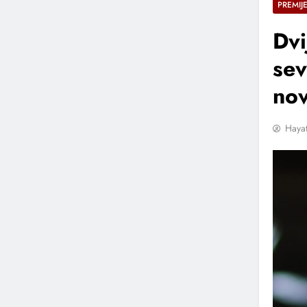
PREMIJ
Dvi
sev
no
Hayat