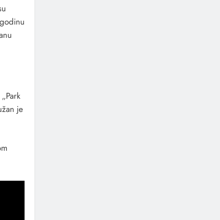
su
 godinu
manu
 „Park
užan je
om