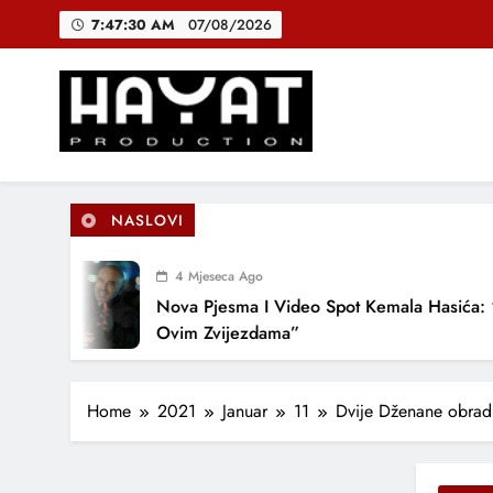
Skip
7:47:31 AM
07/08/2026
to
content
DJEČIJI H
B
Hayat Production
Promocija domaće muzike
NASLOVI
DJEČIJI H
4 Mjeseca Ago
Nova Pjesma I Video Spot Kemala Hasića: “Po
Ovim Zvijezdama”
Home
2021
Januar
11
Dvije Dženane obradi