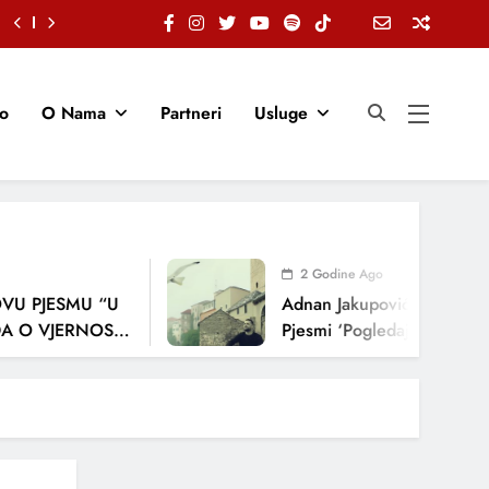
io
O Nama
Partneri
Usluge
2 Godine Ago
 PJESMU “U
Adnan Jakupović Donosi Snaž
 VJERNOSTI,
Pjesmi ‘Pogledaj Me’
JA