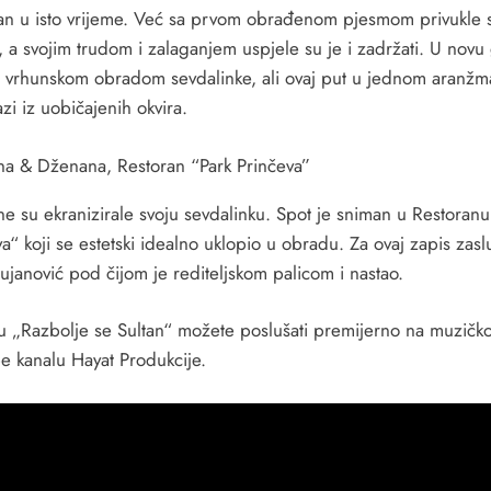
an u isto vrijeme. Već sa prvom obrađenom pjesmom privukle 
, a svojim trudom i zalaganjem uspjele su je i zadržati. U novu
s vrhunskom obradom sevdalinke, ali ovaj put u jednom aranž
lazi iz uobičajenih okvira.
a & Dženana, Restoran “Park Prinčeva”
e su ekranizirale svoju sevdalinku. Spot je sniman u Restoranu
a“ koji se estetski idealno uklopio u obradu. Za ovaj zapis zasl
ujanović pod čijom je rediteljskom palicom i nastao.
 „Razbolje se Sultan“ možete poslušati premijerno na muzičk
e kanalu Hayat Produkcije.