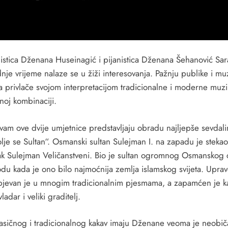
istica Dženana Huseinagić i pijanistica Dženana Šehanović Sara
nje vrijeme nalaze se u žiži interesovanja. Pažnju publike i mu
ra privlače svojom interpretacijom tradicionalne i moderne muz
noj kombinaciji.
vam ove dvije umjetnice predstavljaju obradu najljepše sevdal
lje se Sultan“. Osmanski sultan Sulejman I. na zapadu je stekao
k Sulejman Veličanstveni. Bio je sultan ogromnog Osmanskog c
odu kada je ono bilo najmoćnija zemlja islamskog svijeta. Upra
pjevan je u mnogim tradicionalnim pjesmama, a zapamćen je k
ladar i veliki graditelj.
lasičnog i tradicionalnog kakav imaju Dženane veoma je neobič