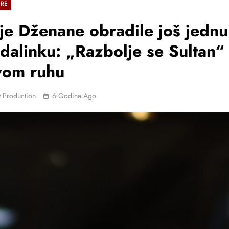
ERE
je Dženane obradile još jednu
dalinku: „Razbolje se Sultan“
vom ruhu
 Production
6 Godina Ago