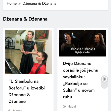
Home
Dženana & Dženana
Dženana & Dženana
Dvije Dženane
obradile još jednu
sevdalinku:
“U Stambolu na
„Razbolje se
Bosforu” u izvedbi
Sultan“ u novom
Dženane &
ruhu
Dženane
Hayat
Hayat