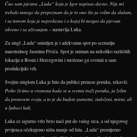
Čuo sam pjesmu „Luda“ koju je Igor napisao davno. Nije mi
trebalo mnogo da prepoznam da je to ono što ja volim da slušam,
i sa temom koja je neprolazna i o kojoj bi mogao da pjevam
iskreno i sa uživanjem
– nastavlja Luka.
Za singl „Luda“ snimljen je i adekvatan spot po scenariju
maestralnog Jasmina Pivića. Spot je sniman na nekoliko različitih
lokacija u Bosni i Hercegovini i možemo ga svrstati u sam
produkcijski vrh.
Svojim singlom Luka je htio da publici prenese poruku, rekavši:
Pošto živimo u vremenu kada se u svemu traži poruka, ja želim
da prenesem svoju, a to je da budete pametni, staloženi, mirni, ali
u ljubavi ludi.
Luka će sigurno vrlo brzo naći put do vašeg srca, a od njegovog
prvijenca očekujemo ništa manje od hita. „Luda“ premijerno