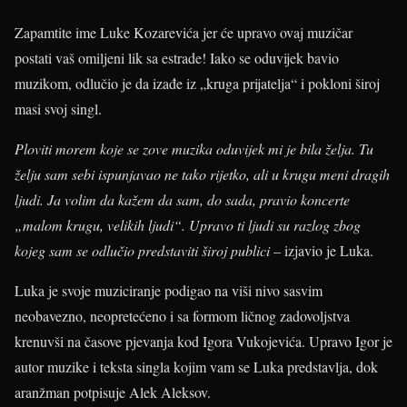
Zapamtite ime Luke Kozarevića jer će upravo ovaj muzičar
postati vaš omiljeni lik sa estrade! Iako se oduvijek bavio
muzikom, odlučio je da izađe iz „kruga prijatelja“ i pokloni široj
masi svoj singl.
Ploviti morem koje se zove muzika oduvijek mi je bila želja. Tu
želju sam sebi ispunjavao ne tako rijetko, ali u krugu meni dragih
ljudi. Ja volim da kažem da sam, do sada, pravio koncerte
„malom krugu, velikih ljudi“. Upravo ti ljudi su razlog zbog
kojeg sam se odlučio predstaviti široj publici
– izjavio je Luka.
Luka je svoje muziciranje podigao na viši nivo sasvim
neobavezno, neopretećeno i sa formom ličnog zadovoljstva
krenuvši na časove pjevanja kod Igora Vukojevića. Upravo Igor je
autor muzike i teksta singla kojim vam se Luka predstavlja, dok
aranžman potpisuje Alek Aleksov.