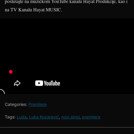
poslušajte na muzičkom YouTube kanalu Hayat Produkcije, kao i
na TV Kanalu Hayat MUSIC.
Categories:
Premijere
Tags:
Luda
,
Luka Kozarević
,
novi singl
,
premijera