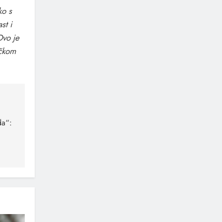
ko s
st i
Ovo je
ičkom
da“: