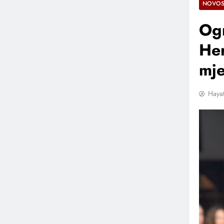
NOVOS
Og
Her
mje
Hayat