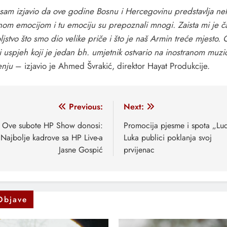
 sam izjavio da ove godine Bosnu i Hercegovinu predstavlja ne
om emocijom i tu emociju su prepoznali mnogi. Zaista mi je ča
jstvo što smo dio velike priče i što je naš Armin treće mjesto. 
ji uspjeh koji je jedan bh. umjetnik ostvario na inostranom muz
enju
– izjavio je Ahmed Švrakić, direktor Hayat Produkcije.
vigacija
Previous:
Next:
anaka
Ove subote HP Show donosi:
Promocija pjesme i spota „Lu
Najbolje kadrove sa HP Live-a
Luka publici poklanja svoj
Jasne Gospić
prvijenac
Objave