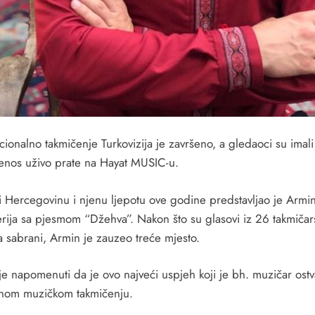
cionalno takmičenje Turkovizija je završeno, a gledaoci su imali 
jenos uživo prate na Hayat MUSIC-u.
i Hercegovinu i njenu ljepotu ove godine predstavljao je Armi
rija sa pjesmom “Džehva”. Nakon što su glasovi iz 26 takmičar
a sabrani, Armin je zauzeo treće mjesto.
je napomenuti da je ovo najveći uspjeh koji je bh. muzičar ostv
anom muzičkom takmičenju.