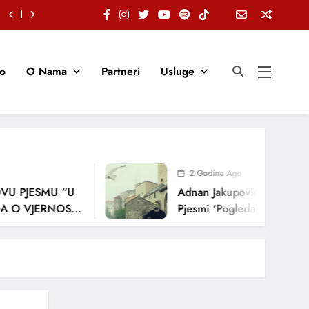
io
O Nama
Partneri
Usluge
2 Godine Ago
 PJESMU “U
Adnan Jakupović Donosi Snaž
 VJERNOSTI,
Pjesmi ‘Pogledaj Me’
NJA