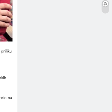
priliku
n
skih
ario na