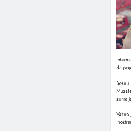
Interna
da pri
Bosnu 
Muzafe
zemalj
Važno 
inostr