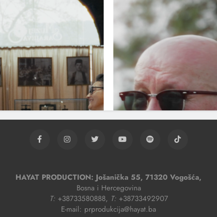
HAYAT PRODUCTION: Jošanička 55, 71320 Vogošća,
Bosna i Hercegovina
T:
+38733580888,
T:
+38733492907
E-mail: prprodukcija@hayat.ba