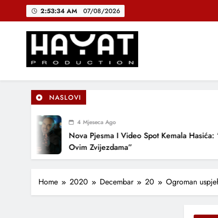
Skip
2:53:35 AM
07/08/2026
to
content
DJEČIJI H
B
Hayat Production
Promocija domaće muzike
NASLOVI
DJEČIJI H
4 Mjeseca Ago
Nova Pjesma I Video Spot Kemala Hasića: “P
Ovim Zvijezdama”
Home
2020
Decembar
20
Ogroman uspjeh 