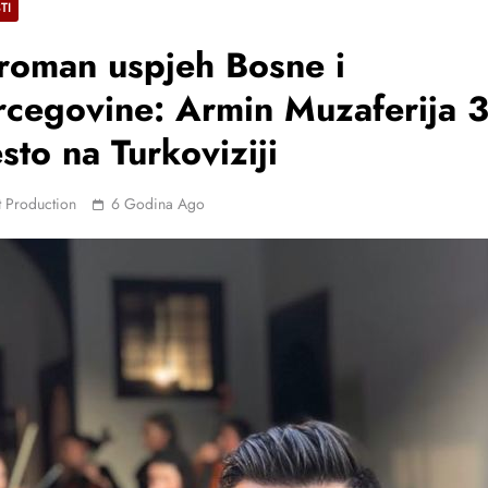
TI
roman uspjeh Bosne i
cegovine: Armin Muzaferija 3
sto na Turkoviziji
 Production
6 Godina Ago