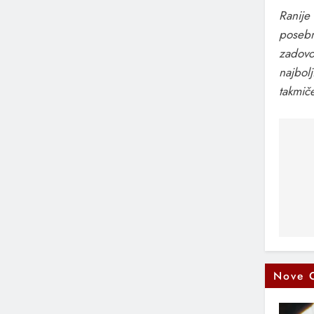
Ranije
posebn
zadovol
najbol
takmič
Na
čl
Nove 