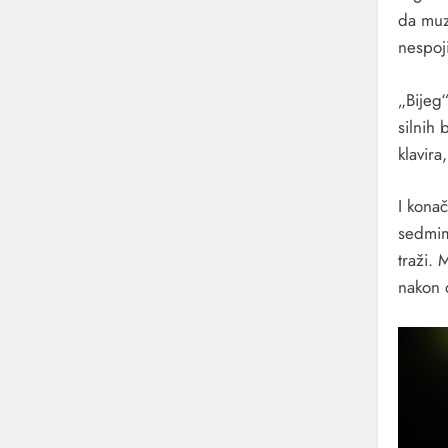
da muzi
nespoj
„Bijeg
silnih
klavira
I konač
sedmim
traži. 
nakon 