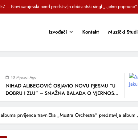
Brat i sestra, Biljana i Tedi Zeroski, predstavljaju novu pjesmu „Sreća je“
OR SUNCOKRETI KROZ PJESMU POZVALI MALIŠANE NA DOBRE NAVIKE
Izvođači
Kontakt
Muzički Stud
zlagić Fazla predstavlja pjesmu “Lejla” iz mjuzikla Travnik je voljeti lako
EZ – Novi sarajevski bend predstavlja debitantski singl „Ljetno popodne“
Brat i sestra, Biljana i Tedi Zeroski, predstavljaju novu pjesmu „Sreća je“
OR SUNCOKRETI KROZ PJESMU POZVALI MALIŠANE NA DOBRE NAVIKE
0 Mjeseci Ago
HAD ALIBEGOVIĆ OBJAVIO NOVU PJESMU “U
BRU I ZLU” – SNAŽNA BALADA O VJERNOSTI,
BAVI I VREMENU KOJE NAS MIJENJA
albuma prvijenca travnička „Mustra Orchestra“ predstavlja album 