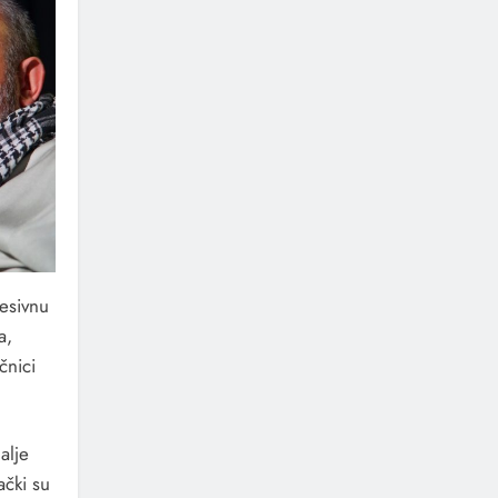
esivnu
a,
čnici
alje
ački su