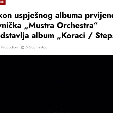
ERE
on uspješnog albuma prvijen
vnička „Mustra Orchestra“
dstavlja album „Koraci / Step
 Production
6 Godina Ago