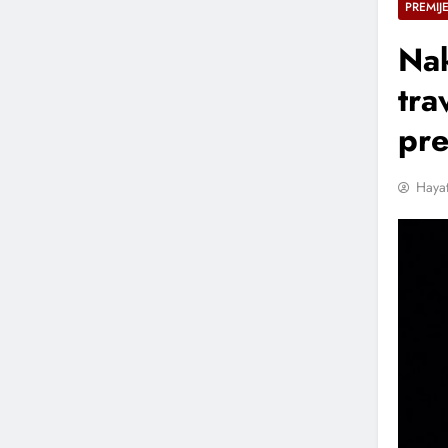
PREMIJ
Nak
tra
pre
Hayat