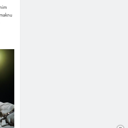
anim
dmaknu
e