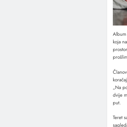
Album 
koja n
prosto
prošli
Članov
koračaj
„Na pol
dvije 
put.
Teret s
sagled