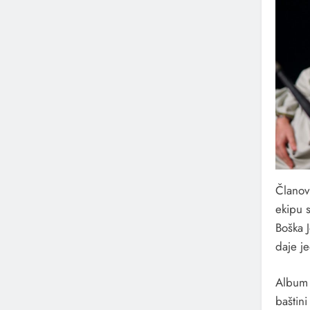
Članov
ekipu 
Boška J
daje j
Album 
baštini