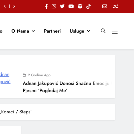
io
O Nama
Partneri
Usluge
2 Godine Ago
Adnan Jakupović Donosi Snažnu Emociju U Novoj
Pjesmi ‘Pogledaj Me’
„Koraci / Steps“