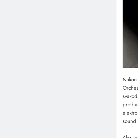
Nakon 
Orchest
svakodn
protka
elektro
sound.
Ako su