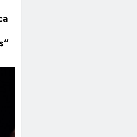
ca
s“