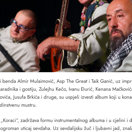
i benda Almir Mulaimović, Asp The Great i Taik Ganić, uz impr
saradnika i gostiju, Zulejhu Kečo, Ivanu Đurić, Kenana Mačković
ovića, Jusufa Brkića i druge, su uspjeli izvesti album koji u kona
edinstvenu mustru.
„Koraci“, zadržava formu instrumentalnog albuma i u cjelini i d
 ogroman uticaj sevdaha. Uz sevdalijsku žuč i ljubavni jad, znal