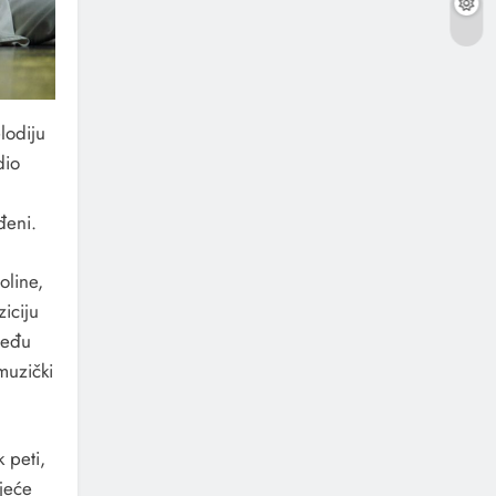
lodiju
dio
đeni.
oline,
ziciju
zmeđu
muzički
 peti,
jeće