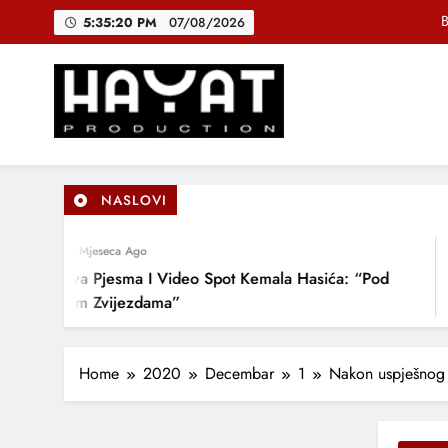
Skip
5:35:21 PM
07/08/2026
to
content
DJEČIJI H
Muhamed Fa
B
Hayat Production
Promocija domaće muzike
NASLOVI
DJEČIJI H
4 Mjeseca Ago
1
Nova Pjesma I Video Spot Kemala Hasića: “Pod
NI
Ovim Zvijezdama”
DO
LJU
Home
2020
Decembar
1
Nakon uspješnog 