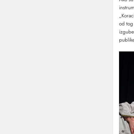
instru
„Korac
od tog 
izgube
publike