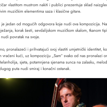
čar vlastitom mustrom nakiti i publici prezentuje sklad naizgle
ivim muzičkim elementima saza i klasične gitare.
“ je jedan od mogućih odgovora koje nudi ova kompozicija. N
 bježanja, korak šesti, sevdalijskom muzičkom skalom, tkanom ti
, nudi povratak na svoje.
no, pronalazeći i prihvatajući svoj vlastiti umjetnički identitet, 
 vraćeni kući, uz kompoziciju „Sam“ svako od nas pronalazi o
Melanholija, sjeta, potamnjena sjenama sunca na zalasku, melod
dugog puta nudi smiraj i konačni ostanak.