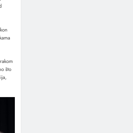
d
akon
pkama
korakom
no što
ija,