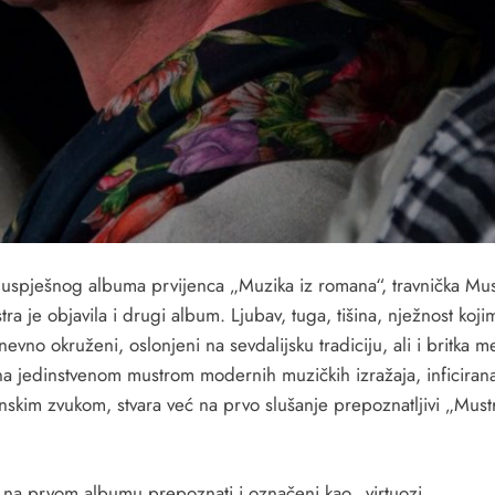
uspješnog albuma prvijenca „Muzika iz romana“, travnička Mus
ra je objavila i drugi album. Ljubav, tuga, tišina, nježnost koj
evno okruženi, oslonjeni na sevdalijsku tradiciju, ali i britka m
na jedinstvenom mustrom modernih muzičkih izražaja, inficiran
nskim zvukom, stvara već na prvo slušanje prepoznatljivi „Must
 na prvom albumu prepoznati i označeni kao „virtuozi