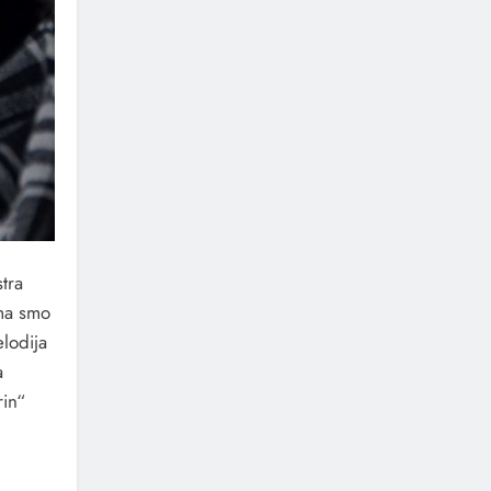
tra
ima smo
elodija
a
rin“