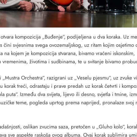
otvara kompozicija „Buđenje“, podijeljena u dva koraka. Uz me
as čini svjesnima svega ovozemaljskog, uz ritam kojim osjetimo 
ra na kojem je kompozicija stvarana, bivamo vraćeni iskonskim,
m vremenima, životima i sudbinama, te u svitanje bivamo probu
i „Mustra Orchestra“, razigrani uz „Veselu pjesmu“, uz zvuke vi
u korak treći, odrastaju i prave predah uz korak četvrti i kompo
a puta“. Između dva svijeta, lijevo ili desno, svjetla i tmine, i
muzičke teme, pogleda uprtog prema naprijed, pronalaze svoj 
adašnjosti, oslikan zvucima saza, pretočen u „Gluho kolo“, korak
ava sve aspekte raskoša ovog albuma. Ovaj korak sublimira umi