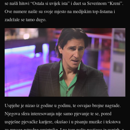
se našli hitovi “Ostala si uvijek ista” i duet sa Severinom “Kreni”.
Ove numere našle su svoje mjesto na medijskim top-listama i
zadržale se tamo dugo.
Uspjehe je nizao iz godine u godinu, te osvajao brojne nagrade.
Njegova sfera interesovanja nije samo pjevanje te se, pored
uspješne pjevačke karijere, okušao i u pisanju muzike i tekstova
za mnoge estradne umjetnike. I na tom polju postigao je uspjeh, a