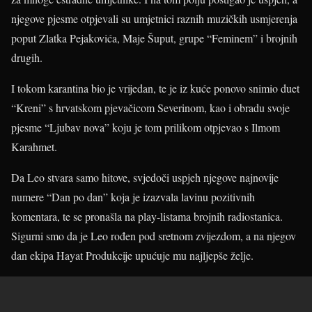
njegove pjesme otpjevali su umjetnici raznih muzičkih usmjerenja
poput Zlatka Pejakovića, Maje Šuput, grupe “Feminem” i brojnih
drugih.
I tokom karantina bio je vrijedan, te je iz kuće ponovo snimio duet
“Kreni” s hrvatskom pjevačicom Severinom, kao i obradu svoje
pjesme “Ljubav nova” koju je tom prilikom otpjevao s Ilmom
Karahmet.
Da Leo stvara samo hitove, svjedoči uspjeh njegove najnovije
numere “Dan po dan” koja je izazvala lavinu pozitivnih
komentara, te se pronašla na play-listama brojnih radiostanica.
Sigurni smo da je Leo rođen pod sretnom zvijezdom, a na njegov
dan ekipa Hayat Produkcije upućuje mu najljepše želje.