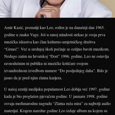
Amir Kazić, poznatiji kao Leo, rođen je na današnji dan 1965.
godine u znaku Vage. Još u ranoj mladosti stekao je svoja prva
muzička iskustva kao član kulturno-umjetničkog društva
“Grmeč”. Već u srednjoj školi počinje se oziljno baviti muzikom.
Nedugo zatim na hrvatskoj “Dori” 1996. godine, Leo ne ostavlja
ravnodušnim ni publiku ni muzičke kritičare svojom
izvandrednom izvedbom numere “Do posljednjeg daha”. Bilo je
jasno da je pred njim zlatna karijera.
U našoj zemlji medijsku popularnost Leo dobija već 1997. godine
kada je bio proglašen pjevačem godine. U januaru 1998. godine
osvaja međunarodnu nagradu “Zlatna ruža mira” za najbolji audio
materijal. Krajem naredne godine Leo izdaje album na kojem su