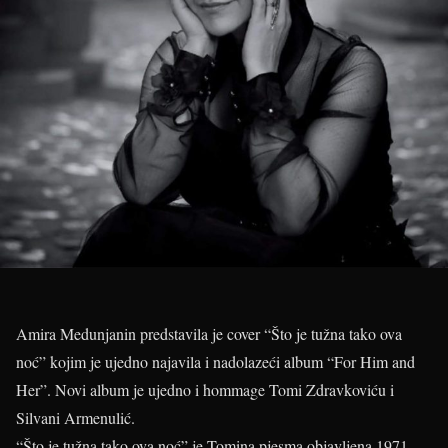
Amira Medunjanin predstavila je cover “Što je tužna tako ova
noć” kojim je ujedno najavila i nadolazeći album “For Him and
Her”. Novi album je ujedno i hommage Tomi Zdravkoviću i
Silvani Armenulić.
“Što je tužna tako ova noć” je Tomina pjesma objavljena 1971.