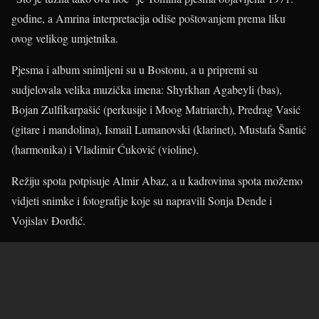
godine, a Amrina interpretacija odiše poštovanjem prema liku
ovog velikog umjetnika.
Pjesma i album snimljeni su u Bostonu, a u pripremi su
sudjelovala velika muzička imena: Shyrkhan Agabeyli (bas),
Bojan Zulfikarpašić (perkusije i Moog Matriarch), Predrag Vasić
(gitare i mandolina), Ismail Lumanovski (klarinet), Mustafa Šantić
(harmonika) i Vladimir Ćuković (violine).
Režiju spota potpisuje Almir Abaz, a u kadrovima spota možemo
vidjeti snimke i fotografije koje su napravili Sonja Dende i
Vojislav Đorđić.