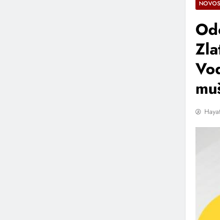
NOVOS
Odo
Zla
Vod
muš
Hayat