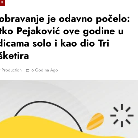
TI
bravanje je odavno počelo:
tko Pejaković ove godine u
icama solo i kao dio Tri
ketira
 Production
6 Godina Ago