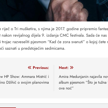
 riječ o Tri mušketira, s njima je 2017. godine pripremio fantas
 nakon revijalnog dijela 9. izdanja CMC festivala. Sada će nas 
 trojac razveseliti pjesmom “Kad će zora svanuti” o kojoj ćete 
oći saznati u predstojećim sedmicama.
vigacija
Previous:
Next:
anaka
w HP Show: Ammara Mistrić i
Amira Medunjanin najavila no
ino Džihić o svojim planovima
album pjesmom “Što je tužna 
ova noć”