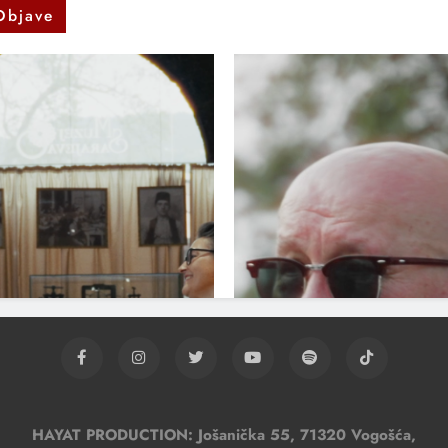
Objave
HAYAT PRODUCTION: Jošanička 55, 71320 Vogošća,