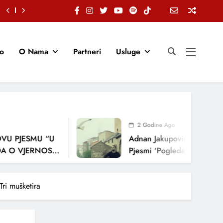
io
O Nama
Partneri
Usluge
2 Godine Ago
 PJESMU “U
Adnan Jakupović Donosi Snaž
 VJERNOSTI,
Pjesmi ‘Pogledaj Me’
JA
ri mušketira