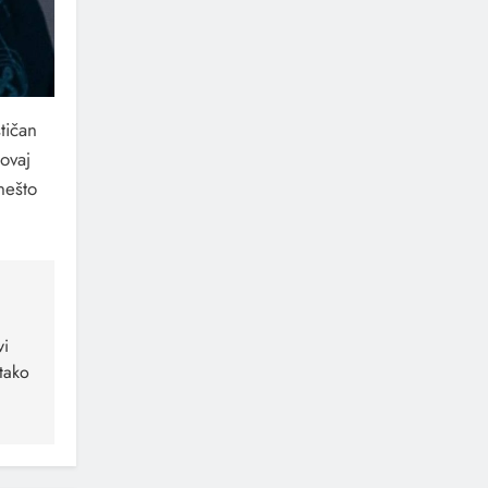
tičan
ovaj
nešto
vi
tako