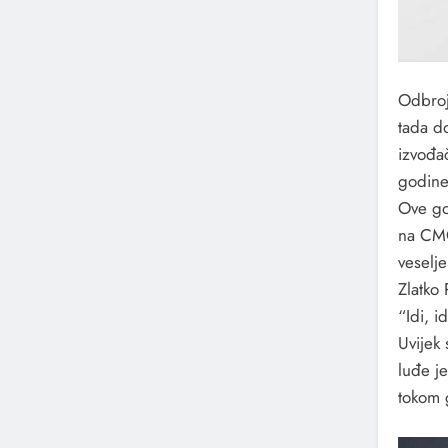
Odbroj
tada d
izvođač
godine 
Ove go
na CMC-
veselj
Zlatko
“Idi, id
Uvijek 
luđe je
tokom 