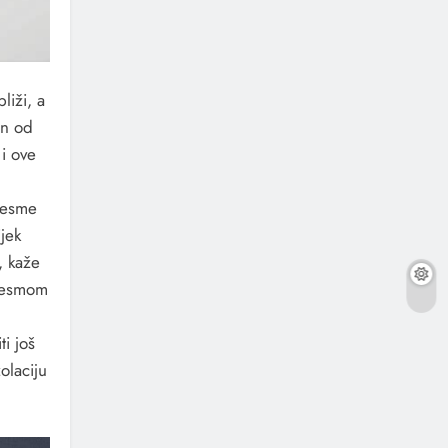
liži, a
an od
 i ove
jesme
jek
, kaže
pjesmom
i još
olaciju