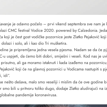
avanje je odavno počelo – prvi vikend septembra sve nam je b
olazi CMC festival Vodice 2020. powered by Calzedonia. Jed
a koji je čest gost vodičke pozornice jeste Zlatko Pejaković koji
dolazi i solo, ali i kao dio Tri mušketira.
dine je pripremljena jedna vesela pjesma. Nadam se da će p
u uspjeti, da ćemo biti dobri, smiješni i veseli. Kod nas je uvi
e prisutno, ali ga moramo istaknuti i kada izađemo na pozornicu
 Pejaković koji će na glavnoj pozornici u Vodicama nastupiti s 
i, idi”.
se nešto dešava, malo smo veseliji i mislim da će ove godine bit
r smo bili u pritvoru toliko dugo, dodaje Zlatko aludirajući na iz
globalne pandemije koronavirusa.