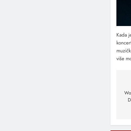
Kada je
koncert
muzički
više m
Na
čl
Wo
D