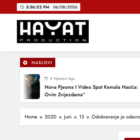
Skip
3:36:23 PM
06/08/2026
to
content
DJEČIJI H
B
Hayat Production
Promocija domaće muzike
NASLOVI
DJEČIJI H
4 Mjeseca Ago
Nova Pjesma I Video Spot Kemala Hasića: “Po
Ovim Zvijezdama”
Home
2020
Juni
13
Odobravanje je odavno