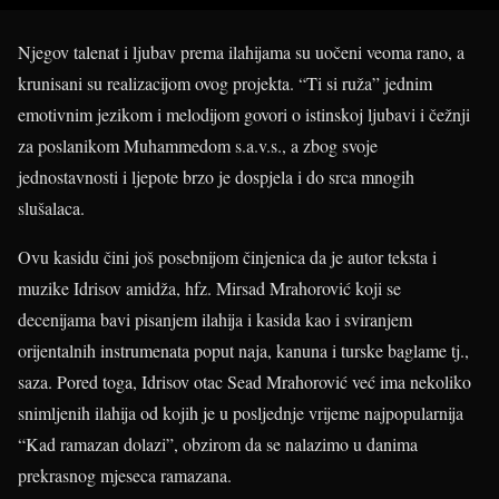
Njegov talenat i ljubav prema ilahijama su uočeni veoma rano, a
krunisani su realizacijom ovog projekta. “Ti si ruža” jednim
emotivnim jezikom i melodijom govori o istinskoj ljubavi i čežnji
za poslanikom Muhammedom s.a.v.s., a zbog svoje
jednostavnosti i ljepote brzo je dospjela i do srca mnogih
slušalaca.
Ovu kasidu čini još posebnijom činjenica da je autor teksta i
muzike Idrisov amidža, hfz. Mirsad Mrahorović koji se
decenijama bavi pisanjem ilahija i kasida kao i sviranjem
orijentalnih instrumenata poput naja, kanuna i turske baglame tj.,
saza. Pored toga, Idrisov otac Sead Mrahorović već ima nekoliko
snimljenih ilahija od kojih je u posljednje vrijeme najpopularnija
“Kad ramazan dolazi”, obzirom da se nalazimo u danima
prekrasnog mjeseca ramazana.