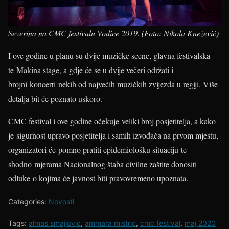
Severina na CMC festivalu Vodice 2019. (Foto: Nikola Knežević)
I ove godine u planu su dvije muzičke scene, glavna festivalska
te Makina stage, a gdje će se u dvije večeri održati i
brojni koncerti nekih od najvećih muzičkih zvijezda u regiji. Više
detalja bit će poznato uskoro.
CMC festival i ove godine očekuje veliki broj posjetitelja, a kako
je sigurnost upravo posjetitelja i samih izvođača na prvom mjestu,
organizatori će pomno pratiti epidemiološku situaciju te
shodno mjerama Nacionalnog štaba civilne zaštite donositi
odluke o kojima će javnost biti pravovremeno upoznata.
Categories:
Novosti
Tags:
almas smajlovic
,
ammara mistric
,
cmc festival
,
maj 2020