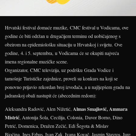
Hrvatski festival domaće muzike, CMC festival u Vodicama, ove
godine će biti održan u drugačijem terminu od uobičajenog s
obzirom na epidemiološku situaciju u Hrvatskoj i svijetu. Ove
godine, 4. i 5. septembra, u Vodicama će se okupiti najveća
imena regionalne muzičke scene.
Organizator, CMC televizija, uz podršku Grada Vodice i
tamošnje Turističke zajednice, proveli su konkurs na koji se
ponovno prijavio rekordan broj izvođača, a u najljepšem gradu na
jadranskoj obali nastupit će (abecednim redom):
Almas Smajlović, Ammara
Aleksandra Radović, Alen Nižetić,
Mistrić
, Antonija Šola, Cecilija, Colonia, Davor Borno, Dino
Petrić, Domenica, Dražen Zečić, Edi Šegota & Mislav
Biočina, Ines Erbus, Ivan Zak, Ivana Kovač, Jasmin Stavros, Jure