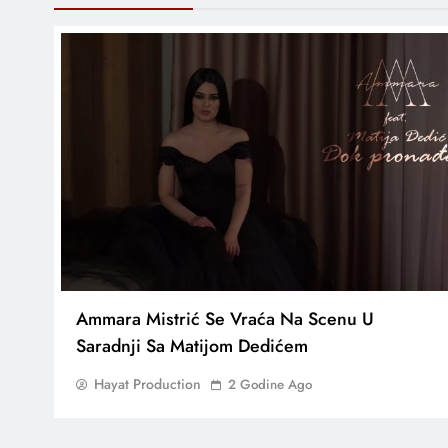
Ammara Mistrić Se Vraća Na Scenu U
Saradnji Sa Matijom Dedićem
Hayat Production
2 Godine Ago