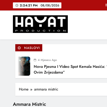
Skip
B
2:24:22 PM
08/08/2026
to
content
DJEČIJI H
Muhamed Fa
Hayat Production
Promocija domaće muzike
B
NASLOVI
4 Mjeseca Ago
DJEČIJI H
Nova Pjesma I Video Spot Kemala Hasića: 
Ovim Zvijezdama”
Home
ammara mistric
Ammara Mistric