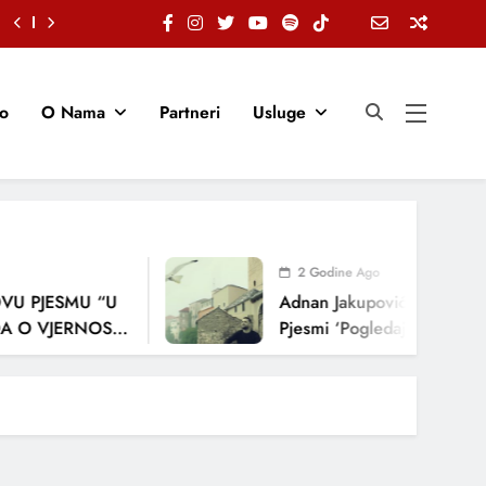
io
O Nama
Partneri
Usluge
2 Godine Ago
U PJESMU “U
Adnan Jakupović Donosi Sn
 O VJERNOSTI,
Pjesmi ‘Pogledaj Me’
ENJA