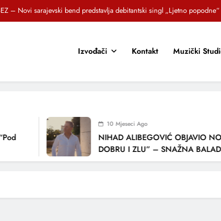
EZ – Novi sarajevski bend predstavlja debitantski singl „Ljetno popodne“
Brat i sestra, Biljana i Tedi Zeroski, predstavljaju novu pjesmu „Sreća je“
Izvođači
Kontakt
Muzički Stud
OR SUNCOKRETI KROZ PJESMU POZVALI MALIŠANE NA DOBRE NAVIKE
zlagić Fazla predstavlja pjesmu “Lejla” iz mjuzikla Travnik je voljeti lako
EZ – Novi sarajevski bend predstavlja debitantski singl „Ljetno popodne“
Brat i sestra, Biljana i Tedi Zeroski, predstavljaju novu pjesmu „Sreća je“
10 Mjeseci Ago
OR SUNCOKRETI KROZ PJESMU POZVALI MALIŠANE NA DOBRE NAVIKE
“Pod
NIHAD ALIBEGOVIĆ OBJAVIO NOV
DOBRU I ZLU” – SNAŽNA BALADA
LJUBAVI I VREMENU KOJE NAS MIJ